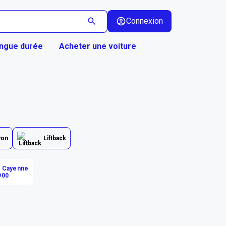
Connexion
ongue durée
Acheter une voiture
yon
Liftback
 Cayenne
900