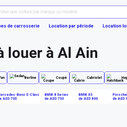
pes de carrosserie
Location par période
Location l
à louer à Al Ain
Van
Berline
Coupé
Cabriolet
Ha
ercedes-Benz E-Class
BMW 8 Series
BMW X5
Porsche
e AED 700
de AED 750
de AED 800
de AED 