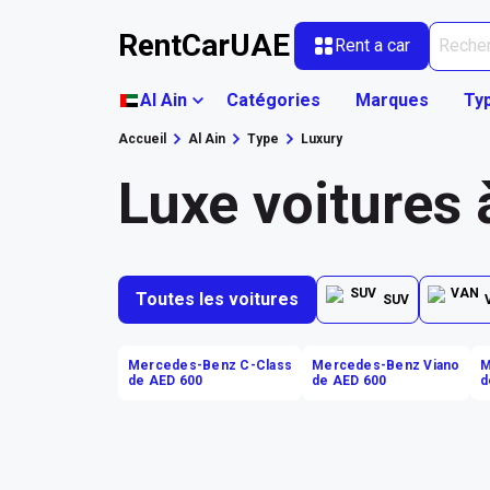
RentCarUAE
Rent a car
Al Ain
Catégories
Marques
Ty
Accueil
Al Ain
Type
Luxury
Luxe voitures 
Toutes les voitures
SUV
Mercedes-Benz C-Class
Mercedes-Benz Viano
M
de AED 600
de AED 600
d