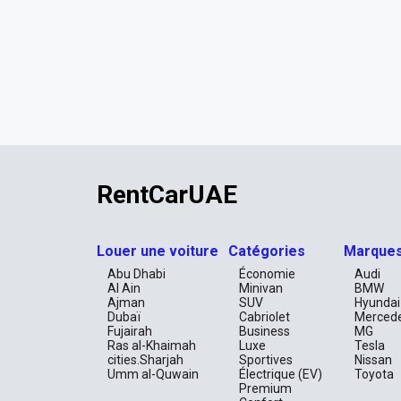
RentCarUAE
Louer une voiture
Catégories
Marque
Abu Dhabi
Économie
Audi
Al Ain
Minivan
BMW
Ajman
SUV
Hyundai
Dubaï
Cabriolet
Merced
Fujairah
Business
MG
Ras al-Khaimah
Luxe
Tesla
cities.Sharjah
Sportives
Nissan
Umm al-Quwain
Électrique (EV)
Toyota
Premium