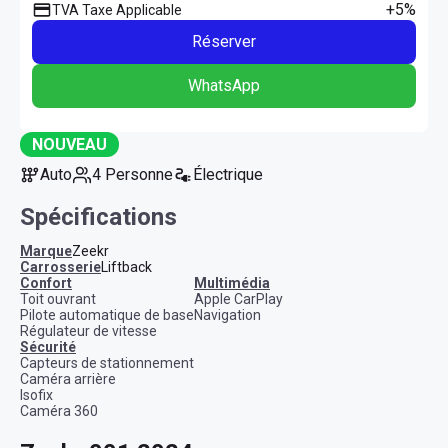
+5%
TVA Taxe Applicable
Réserver
WhatsApp
NOUVEAU
Auto
4 Personne
Électrique
Spécifications
Marque
Zeekr
Carrosserie
Liftback
confort
multimédia
Toit ouvrant
Apple CarPlay
Pilote automatique de base
Navigation
Régulateur de vitesse
sécurité
Capteurs de stationnement
Caméra arrière
Isofix
Caméra 360