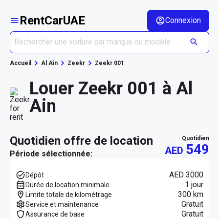
RentCarUAE
Connexion
Accueil
Al Ain
Zeekr
Zeekr 001
Louer Zeekr 001 à Al
Ain
quotidien offre de location
quotidien
549
AED
Période sélectionnée:
AED 3000
Dépôt
1 jour
Durée de location minimale
300 km
Limite totale de kilométrage
Gratuit
Service et maintenance
Gratuit
Assurance de base