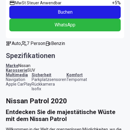
+5%
MwSt Steuer Anwendbar
Buchen
WhatsApp
Auto
7 Person
Benzin
Spezifikationen
Marke
Nissan
Karosserie
SUV
Multimedia
Sicherheit
Komfort
Navigation
Parkplatzsensoren
Tempomat
Apple CarPlay
Rückkamera
Isofix
Nissan Patrol 2020
Entdecken Sie die majestätische Wüste 
mit dem Nissan Patrol
Willkommen in der Welt der grenzenlosen Möglichkeiten, wo die 