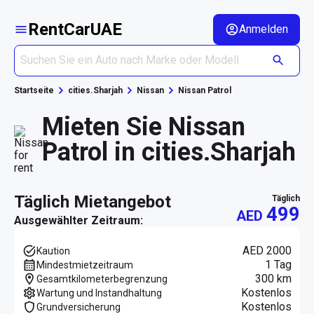
RentCarUAE
Anmelden
Startseite
cities.Sharjah
Nissan
Nissan Patrol
Mieten Sie Nissan
Patrol in cities.Sharjah
täglich Mietangebot
täglich
499
AED
Ausgewählter Zeitraum:
AED 2000
Kaution
1 Tag
Mindestmietzeitraum
300 km
Gesamtkilometerbegrenzung
Kostenlos
Wartung und Instandhaltung
Kostenlos
Grundversicherung