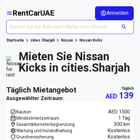
RentCarUAE
Anmelden
Startseite
cities.Sharjah
Nissan
Nissan Kicks
Mieten Sie Nissan
Kicks in cities.Sharjah
täglich Mietangebot
täglich
139
AED
Ausgewählter Zeitraum:
AED 1500
Kaution
1 Tag
Mindestmietzeitraum
300 km
Gesamtkilometerbegrenzung
Kostenlos
Wartung und Instandhaltung
Kostenlos
Grundversicherung