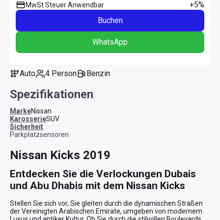
+5%
MwSt Steuer Anwendbar
Buchen
WhatsApp
Auto
4 Person
Benzin
Spezifikationen
Marke
Nissan
Karosserie
SUV
Sicherheit
Parkplatzsensoren
Nissan Kicks 2019
Entdecken Sie die Verlockungen Dubais 
und Abu Dhabis mit dem Nissan Kicks
Stellen Sie sich vor, Sie gleiten durch die dynamischen Straßen 
der Vereinigten Arabischen Emirate, umgeben von modernem 
Luxus und antiker Kultur. Ob Sie durch die stilvollen Boulevards 