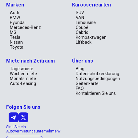
Attraktionen der Stadt genießen möchten, der MG GT ist Ihr 
Marken
Karosseriearten
zuverlässiger Begleiter. Lassen Sie sich von seiner 
eindrucksvollen Präsenz inspirieren und erleben Sie Autofahren 
Audi
SUV
neu. Reservieren Sie Ihren MG GT 2022 und machen Sie jede 
BMW
VAN
Fahrt zu einem unvergesslichen Erlebnis in den pulsierenden 
Hyundai
Limousine
Herzen von Dubai und Abu Dhabi. Mit diesem Coupé wird selbst 
Mercedes-Benz
Coupé
der Alltag zur aufregenden Reise. Buchen Sie jetzt und starten 
MG
Cabrio
Sie Ihre persönliche Entdeckungstour durch die Vereinigten 
Tesla
Kompaktwagen
Arabischen Emirate.
Nissan
Liftback
Toyota
Miete nach Zeitraum
Über uns
Tagesmiete
Blog
Wochenmiete
Datenschutzerklärung
Monatsmiete
Nutzungsbedingungen
Auto-Leasing
Seitenkarte
FAQ
Kontaktieren Sie uns
Folgen Sie uns
Sind Sie ein
Autovermietungsunternehmen?