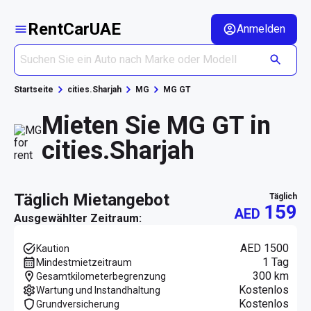
RentCarUAE
Anmelden
Startseite
cities.Sharjah
MG
MG GT
Mieten Sie MG GT in
cities.Sharjah
täglich Mietangebot
täglich
159
AED
Ausgewählter Zeitraum:
AED 1500
Kaution
1 Tag
Mindestmietzeitraum
300 km
Gesamtkilometerbegrenzung
Kostenlos
Wartung und Instandhaltung
Kostenlos
Grundversicherung