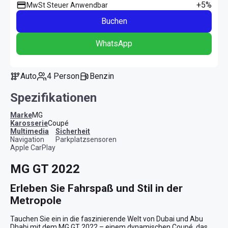
+5%
MwSt Steuer Anwendbar
Buchen
WhatsApp
Auto
4 Person
Benzin
Spezifikationen
Marke
MG
Karosserie
Coupé
Multimedia
Sicherheit
Navigation
Parkplatzsensoren
Apple CarPlay
MG GT 2022
Erleben Sie Fahrspaß und Stil in der 
Metropole
Tauchen Sie ein in die faszinierende Welt von Dubai und Abu 
Dhabi mit dem MG GT 2022 – einem dynamischen Coupé, das 