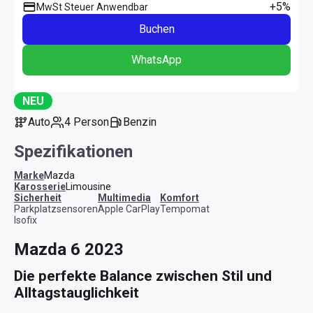
+5%
MwSt Steuer Anwendbar
Buchen
WhatsApp
NEU
Auto
4 Person
Benzin
Spezifikationen
Marke
Mazda
Karosserie
Limousine
Sicherheit
Multimedia
Komfort
Parkplatzsensoren
Apple CarPlay
Tempomat
Isofix
Mazda 6 2023
Die perfekte Balance zwischen Stil und 
Alltagstauglichkeit 