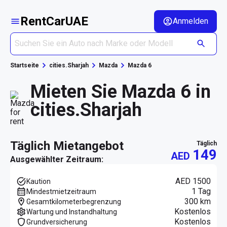
RentCarUAE
Anmelden
Startseite
cities.Sharjah
Mazda
Mazda 6
Mieten Sie Mazda 6 in
cities.Sharjah
täglich Mietangebot
täglich
149
AED
Ausgewählter Zeitraum:
AED 1500
Kaution
1 Tag
Mindestmietzeitraum
300 km
Gesamtkilometerbegrenzung
Kostenlos
Wartung und Instandhaltung
Kostenlos
Grundversicherung