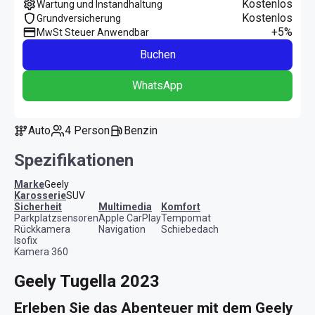
Kostenlos
Wartung und Instandhaltung
Kostenlos
Grundversicherung
+5%
MwSt Steuer Anwendbar
Buchen
WhatsApp
Auto
4 Person
Benzin
Spezifikationen
Marke
Geely
Karosserie
SUV
Sicherheit
Multimedia
Komfort
Parkplatzsensoren
Apple CarPlay
Tempomat
Rückkamera
Navigation
Schiebedach
Isofix
Kamera 360
Geely Tugella 2023
Erleben Sie das Abenteuer mit dem Geely 