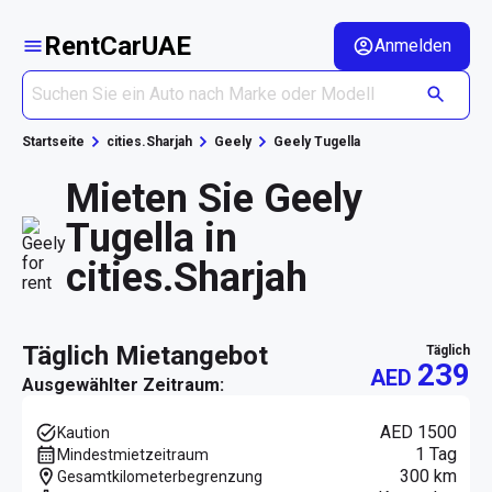
RentCarUAE
Anmelden
Startseite
cities.Sharjah
Geely
Geely Tugella
Mieten Sie Geely
Tugella in
cities.Sharjah
täglich Mietangebot
täglich
239
AED
Ausgewählter Zeitraum:
AED 1500
Kaution
1 Tag
Mindestmietzeitraum
300 km
Gesamtkilometerbegrenzung