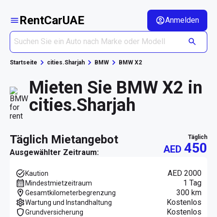
RentCarUAE
Anmelden
Startseite
cities.Sharjah
BMW
BMW X2
Mieten Sie BMW X2 in
cities.Sharjah
täglich Mietangebot
täglich
450
AED
Ausgewählter Zeitraum:
AED 2000
Kaution
1 Tag
Mindestmietzeitraum
300 km
Gesamtkilometerbegrenzung
Kostenlos
Wartung und Instandhaltung
Kostenlos
Grundversicherung