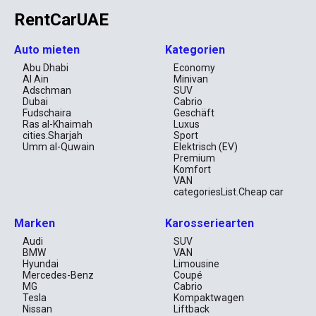
RentCarUAE
Auto mieten
Kategorien
Abu Dhabi
Economy
Al Ain
Minivan
Adschman
SUV
Dubai
Cabrio
Fudschaira
Geschäft
Ras al-Khaimah
Luxus
cities.Sharjah
Sport
Umm al-Quwain
Elektrisch (EV)
Premium
Komfort
VAN
categoriesList.Cheap car
Marken
Karosseriearten
Audi
SUV
BMW
VAN
Hyundai
Limousine
Mercedes-Benz
Coupé
MG
Cabrio
Tesla
Kompaktwagen
Nissan
Liftback