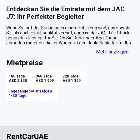
Entdecken Sie die Emirate mit dem JAC 
J7: Ihr Perfekter Begleiter
Wenn Sie auf der Suche nach einem Fahrzeug sind, das sowohl 
Stil als auch Funktionalität vereint, dann ist der JAC J7 Liftback 
genau das Richtige für Sie. Ob Sie Dubai oder Abu Dhabi 
erkunden möchten, dieser Wagen ist der ideale Begleiter für Ihre 
urbanen Abenteuer und entspannenden Wochenendausflüge. 
Mehr anzeigen
Lassen Sie sich von seiner beeindruckenden Präsenz und den 
praktischen Features überzeugen, die jede Fahrt zu einem 
Mietpreise
Erlebnis machen.

Design, das Blicke auf sich zieht
180 Tage
360 Tage
720 Tage
AED 2 150
AED 1 999
AED 1 899
Der JAC J7 besticht durch sein elegantes, modernes Design in 
einem auffälligen Blau, das die Aufmerksamkeit auf sich zieht, 
Tagesangebot anzeigen
egal wo Sie fahren. Dieser Liftback strahlt eine Dynamik aus, die 
1-30 Tage
perfekt zu den pulsierenden Straßen der Emirate passt. Die 
braune Innenausstattung bietet einen warmen Kontrast zur 
kühlen Außenfarbe und schafft eine einladende Atmosphäre, in 
der Sie sich sofort wohlfühlen werden.

Komfort und Technologie Hand in Hand
RentCarUAE
Die geräumige Innenausstattung des J7 ist für maximalen 