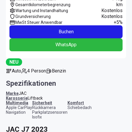
km
Gesamtkilometerbegrenzung
Kostenlos
Wartung und Instandhaltung
Kostenlos
Grundversicherung
+5%
MwSt Steuer Anwendbar
Buchen
WhatsApp
NEU
Auto
4 Person
Benzin
Spezifikationen
Marke
JAC
Karosserie
Liftback
Multimedia
Sicherheit
Komfort
Apple CarPlay
Rückkamera
Schiebedach
Navigation
Parkplatzsensoren
Isofix
JAC J7 2023