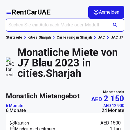
RentCarUAE
Anmelden
Startseite
cities.Sharjah
Car leasing in Sharjah
JAC
JAC J7
Monatliche Miete von
J7 Blau 2023 in
cities.Sharjah
Monatspreis
monatlich Mietangebot
2 150
AED
6 Monate
AED 12 900
6 Monate
24 Monate
AED 1500
Kaution
1 Tag
Mindestmietzeitraum