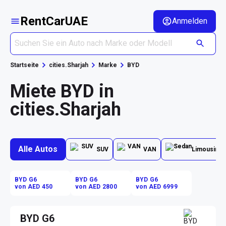
RentCarUAE
Anmelden
Startseite
cities.Sharjah
Marke
BYD
Miete BYD in
cities.Sharjah
Alle Autos
SUV
VAN
Limousine
BYD G6
BYD G6
BYD G6
von AED 450
von AED 2800
von AED 6999
BYD G6