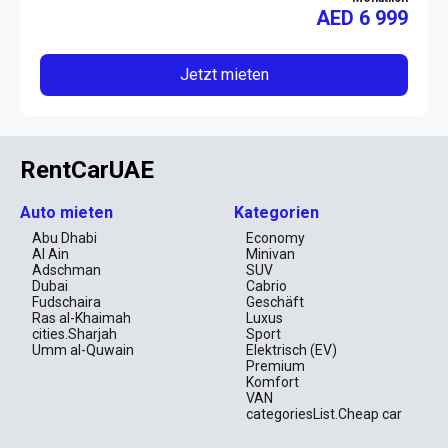
AED
6 999
Jetzt mieten
RentCarUAE
Auto mieten
Kategorien
Abu Dhabi
Economy
Al Ain
Minivan
Adschman
SUV
Dubai
Cabrio
Fudschaira
Geschäft
Ras al-Khaimah
Luxus
cities.Sharjah
Sport
Umm al-Quwain
Elektrisch (EV)
Premium
Komfort
VAN
categoriesList.Cheap car