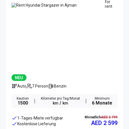
NEU
Auto
7 Person
Benzin
Kaution
Kilometer pro Tag/Monat
Minimum
1500
/
6 Monate
km
km
Monatlich
AED 2 799
1-Tages-Miete verfügbar
AED 2 599
Kostenlose Lieferung