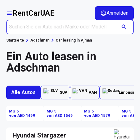
RentCarUAE
Anmelden
Startseite
Adschman
Car leasing in Ajman
Ein Auto leasen in
Adschman
Alle Autos
SUV
VAN
Limousine
MG 5
MG 5
MG 5
MG 5
von AED 1499
von AED 1549
von AED 1579
von AED 
Hyundai Stargazer