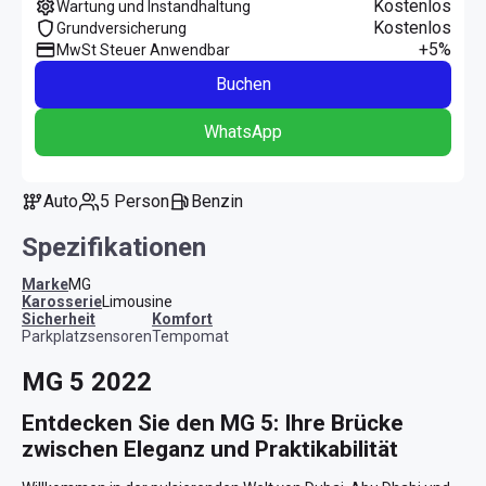
Kostenlos
Wartung und Instandhaltung
Kostenlos
Grundversicherung
+5%
MwSt Steuer Anwendbar
Buchen
WhatsApp
Auto
5 Person
Benzin
Spezifikationen
Marke
MG
Karosserie
Limousine
Sicherheit
Komfort
Parkplatzsensoren
Tempomat
MG 5 2022
Entdecken Sie den MG 5: Ihre Brücke 
zwischen Eleganz und Praktikabilität