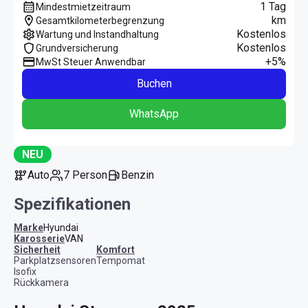
1 Tag
Mindestmietzeitraum
km
Gesamtkilometerbegrenzung
Kostenlos
Wartung und Instandhaltung
Kostenlos
Grundversicherung
+5%
MwSt Steuer Anwendbar
Buchen
WhatsApp
NEU
Auto
7 Person
Benzin
Spezifikationen
Marke
Hyundai
Karosserie
VAN
Sicherheit
Komfort
Parkplatzsensoren
Tempomat
Isofix
Rückkamera