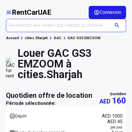
RentCarUAE
Connexion
Accueil
cities.Sharjah
GAC
GAC GS3 EMZOOM
Louer GAC GS3
EMZOOM à
cities.Sharjah
quotidien offre de location
quotidien
160
AED
Période sélectionnée:
AED 1000
Dépôt
AED 45
par jour