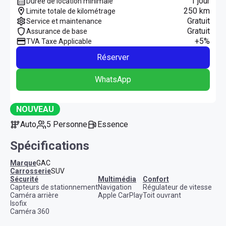
1 jour
Durée de location minimale
250 km
Limite totale de kilométrage
Gratuit
Service et maintenance
Gratuit
Assurance de base
+5%
TVA Taxe Applicable
Réserver
WhatsApp
NOUVEAU
Auto
5 Personne
Essence
Spécifications
Marque
GAC
Carrosserie
SUV
sécurité
multimédia
confort
Capteurs de stationnement
Navigation
Régulateur de vitesse
Caméra arrière
Apple CarPlay
Toit ouvrant
Isofix
Caméra 360