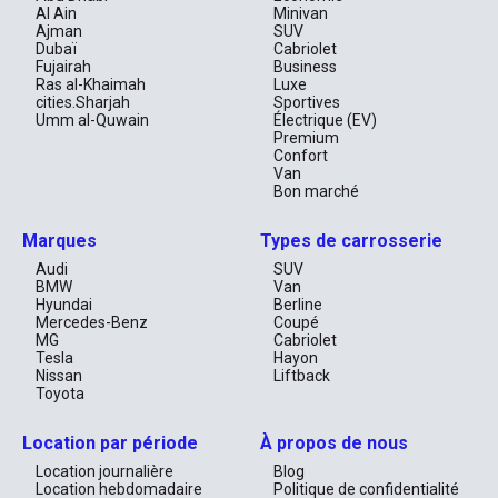
Al Ain
Minivan
Ajman
SUV
Dubaï
Cabriolet
Fujairah
Business
Ras al-Khaimah
Luxe
cities.Sharjah
Sportives
Umm al-Quwain
Électrique (EV)
Premium
Confort
Van
Bon marché
Marques
Types de carrosserie
Audi
SUV
BMW
Van
Hyundai
Berline
Mercedes-Benz
Coupé
MG
Cabriolet
Tesla
Hayon
Nissan
Liftback
Toyota
Location par période
À propos de nous
Location journalière
Blog
Location hebdomadaire
Politique de confidentialité