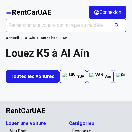
RentCarUAE
Connexion
Accueil
Al Ain
Modelcar
K5
Louez K5 à Al Ain
Toutes les voitures
SUV
Van
RentCarUAE
Louer une voiture
Catégories
Abu Dhabi
Économie