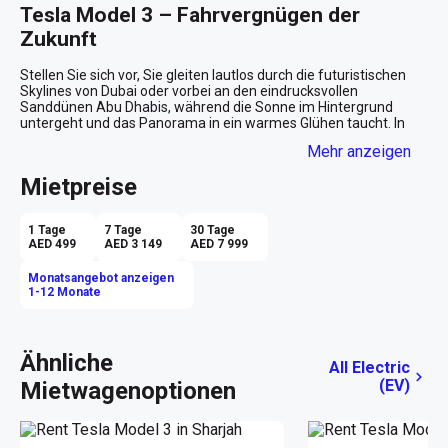
Tesla Model 3 – Fahrvergnügen der 
Zukunft
Stellen Sie sich vor, Sie gleiten lautlos durch die futuristischen 
Skylines von Dubai oder vorbei an den eindrucksvollen 
Sanddünen Abu Dhabis, während die Sonne im Hintergrund 
untergeht und das Panorama in ein warmes Glühen taucht. In 
einem Tesla Model 3 aus dem Jahr 2024 wird diese Vision 
Mehr anzeigen
Realität. Erleben Sie den Inbegriff modernen Fahrens – 
vollständig elektrisch, stilvoll und voller Raffinesse.

Mietpreise
Eleganz und Innovation in Weiß
1 Tage
7 Tage
30 Tage
Die makellose weiße Karosserie des Tesla Model 3 zieht Blicke 
AED 499
AED 3 149
AED 7 999
magisch an und passt perfekt in die eleganten Straßen der VAE. 
Dieses Fahrzeug verkörpert nicht nur umweltbewusste 
Monatsangebot anzeigen
Technologie, sondern bietet auch ein Design, das minimalistisch 
1-12 Monate
und doch eindrucksvoll ist. Die schwarzen Ledersitze im Inneren 
schaffen einen luxuriösen Kontrast und sorgen für ein stilvolles 
und einladendes Ambiente.

Ähnliche
All Electric
Komfort und Technologie vereint
(EV)
Mietwagenoptionen
Beim Einsteigen begrüßt Sie ein Innenraum, der Komfort und 
Hightech-Ausstattung nahtlos verbindet. Dank der 
automatischen Übertragung und den sanften Übergängen 