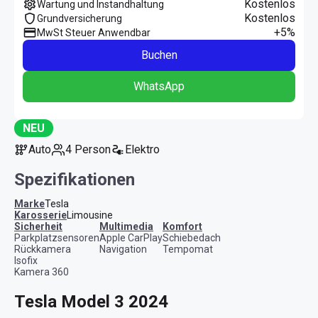
Kostenlos
Wartung und Instandhaltung
Kostenlos
Grundversicherung
+5%
MwSt Steuer Anwendbar
Buchen
WhatsApp
NEU
Auto
4 Person
Elektro
Spezifikationen
Marke
Tesla
Karosserie
Limousine
Sicherheit
Multimedia
Komfort
Parkplatzsensoren
Apple CarPlay
Schiebedach
Rückkamera
Navigation
Tempomat
Isofix
Kamera 360
Tesla Model 3 2024