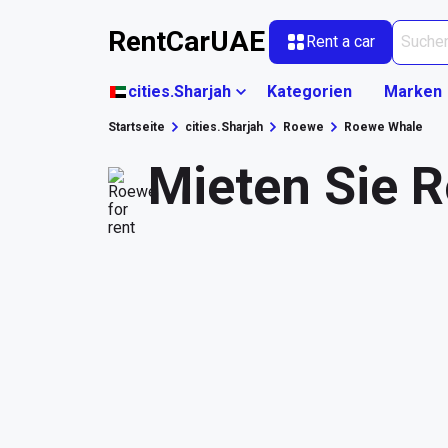
RentCarUAE
Rent a car
cities.Sharjah
Kategorien
Marken
Startseite
cities.Sharjah
Roewe
Roewe Whale
Mieten Sie R