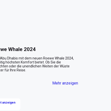
ewe Whale 2024
r Abu Dhabis mit dem neuen Roewe Whale 2024, 
tig höchsten Komfort bietet. Ob Sie die 
ten oder die unendlichen Weiten der Wüste 
 für Ihre Reise. 

Mehr anzeigen
seiner strahlend blauen Außenfarbe, die in der 
erodynamische Aufbau lässt keinen Zweifel: Dieser 
für abenteuerliche Ausflüge ins Gelände konzipiert. 

t anzeigen