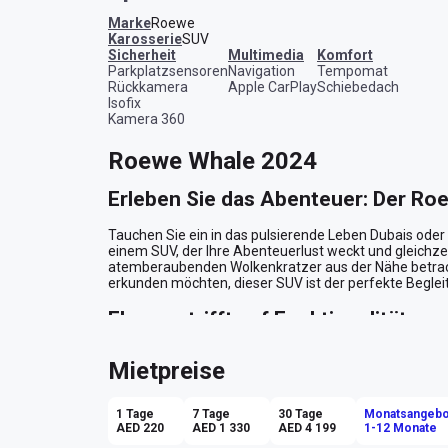
Marke
Roewe
Karosserie
SUV
Sicherheit
Multimedia
Komfort
Parkplatzsensoren
Navigation
Tempomat
Rückkamera
Apple CarPlay
Schiebedach
Isofix
Kamera 360
Roewe Whale 2024
Erleben Sie das Abenteuer: Der Ro
Tauchen Sie ein in das pulsierende Leben Dubais ode
einem SUV, der Ihre Abenteuerlust weckt und gleichzei
atemberaubenden Wolkenkratzer aus der Nähe betrach
erkunden möchten, dieser SUV ist der perfekte Begleiter
Eleganz trifft auf Funktionalität
Der Roewe Whale beeindruckt auf den ersten Blick mit 
Mietpreise
Sonne der Emirate geradezu leuchtet. Der elegante, a
SUV ist sowohl für urbane Entdeckungsreisen als auch 
1 Tage
7 Tage
30 Tage
Monatsangebo
Innenraum: Luxus und Komfort
AED 220
AED 1 330
AED 4 199
1-12 Monate