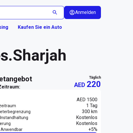
Anmelden
sing
Kaufen Sie ein Auto
es.Sharjah
ietangebot
täglich
220
AED
Zeitraum:
AED 1500
1 Tag
zeitraum
300 km
eterbegrenzung
Kostenlos
Instandhaltung
Kostenlos
herung
+5%
 Anwendbar