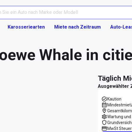
Karosseriearten
Miete nach Zeitraum
Auto-Lea
oewe Whale in citi
täglich M
Ausgewählter 
Kaution
Mindestmiet
Gesamtkilom
Wartung und 
Grundversic
MwSt Steuer