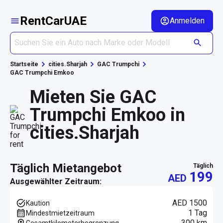
RentCarUAE
Anmelden
Startseite
cities.Sharjah
GAC Trumpchi
GAC Trumpchi Emkoo
Mieten Sie GAC
Trumpchi Emkoo in
cities.Sharjah
täglich Mietangebot
täglich
199
AED
Ausgewählter Zeitraum:
AED 1500
Kaution
1 Tag
Mindestmietzeitraum
300 km
Gesamtkilometerbegrenzung