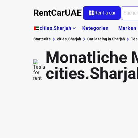
RentCarUAE
Rent a car
cities.Sharjah
Kategorien
Marken
Startseite
cities.Sharjah
Car leasing in Sharjah
Tes
Monatliche M
cities.Sharj