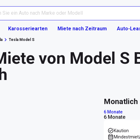
Karosseriearten
Miete nach Zeitraum
Auto-Lea
la
Tesla Model S
iete von Model S 
ah
monatlic
6 Monate
6 Monate
Kaution
Mindestmiet