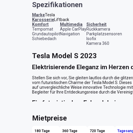
Spezifikationen
Marke
Tesla
Karosserie
Liftback
Komfort
Multimedia
Sicherheit
Tempomat
Apple CarPlay
Rückkamera
Grundautopilot
Navigation
Parkplatzsensoren
Schiebedach
Isofix
Kamera 360
Tesla Model S 2023
Elektrisierende Eleganz im Herzen 
Stellen Sie sich vor, Sie gleiten lautlos durch die gl
vom futuristischen Charme der Tesla Model S. Dieses
auf unvergleichliche Weise innovative Technologie mit
Begleiter für Ihre Entdeckungsreise durch die Vereinig
Ein futuristisches Fahrerlebnis
Die Tesla Model S in ihrem hypnotisierenden Blau ist nic
Mietpreise
eine neue Dimension des Fahrens versetzt. Der leistung
atemberaubende Beschleunigung, die selbst die ansp
wird. Ob Sie die endlosen Autobahnen erkunden oder s
180 Tage
360 Tage
720 Tage
Tagesang
Tesla bietet eine Fahrt, die sowohl leise als auch kraftvol