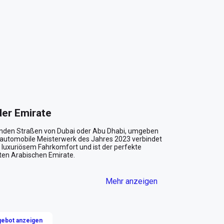
der Emirate
itzernden Straßen von Dubai oder Abu Dhabi, umgeben 
 automobile Meisterwerk des Jahres 2023 verbindet 
 luxuriösem Fahrkomfort und ist der perfekte 
ten Arabischen Emirate.

Mehr anzeigen
ht nur ein Hingucker, sondern ein Erlebnis, das Sie in 
sstarke Elektroantrieb sorgt für eine 
ruchsvollsten Automobilenthusiasten beeindrucken 
ich sanft durch den Stadtverkehr schlängeln, der 
ebot anzeigen
l ist.
