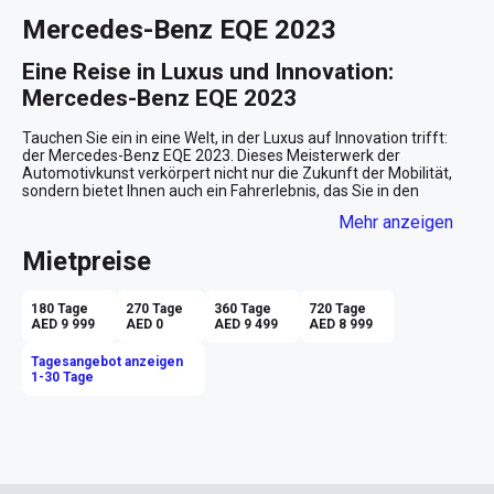
Mercedes-Benz EQE 2023
Eine Reise in Luxus und Innovation: 
Mercedes-Benz EQE 2023
Tauchen Sie ein in eine Welt, in der Luxus auf Innovation trifft: 
der Mercedes-Benz EQE 2023. Dieses Meisterwerk der 
Automotivkunst verkörpert nicht nur die Zukunft der Mobilität, 
sondern bietet Ihnen auch ein Fahrerlebnis, das Sie in den 
glamourösen Städten Dubai und Abu Dhabi mit allen Sinnen 
Mehr anzeigen
genießen können.

Mietpreise
Eleganz in jeder Kurve
Stellen Sie sich vor, Sie gleiten lautlos durch die beeindruckende 
180 Tage
270 Tage
360 Tage
720 Tage
Skyline von Dubai. Der schneeweiße Mercedes-Benz EQE zieht 
AED 9 999
AED 0
AED 9 499
AED 8 999
alle Blicke auf sich, während seine klaren Linien und das elegante 
Design ein Gefühl von Prestige und Raffinesse vermitteln. Die 
Tagesangebot anzeigen
Kombination aus der weißen Karosserie und dem kontrastreich 
1-30 Tage
schwarzen Innenraum aus edelsten Materialien macht jede 
Fahrt zu einem stilvollen Erlebnis.

Ein Raum des Komforts und der 
Innovation