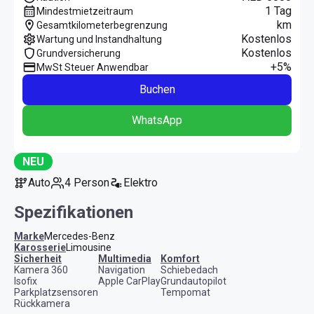
1 Tag
Mindestmietzeitraum
km
Gesamtkilometerbegrenzung
Kostenlos
Wartung und Instandhaltung
Kostenlos
Grundversicherung
+5%
MwSt Steuer Anwendbar
Buchen
WhatsApp
NEU
Auto
4 Person
Elektro
Spezifikationen
Marke
Mercedes-Benz
Karosserie
Limousine
Sicherheit
Multimedia
Komfort
Kamera 360
Navigation
Schiebedach
Isofix
Apple CarPlay
Grundautopilot
Parkplatzsensoren
Tempomat
Rückkamera