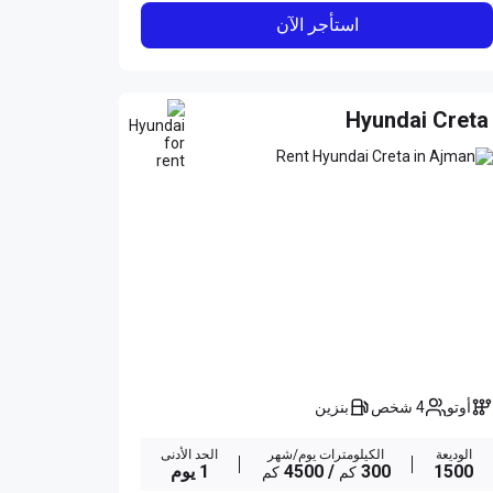
استأجر الآن
Hyundai Creta
أوتو
4 شخص
بنزين
الوديعة
الكيلومترات يوم/شهر
الحد الأدنى
1500
300
/ 4500
1 يوم
كم
كم