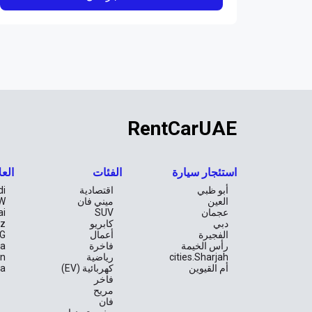
RentCarUAE
استئجار سيارة
الفئات
العل
أبو ظبي
اقتصادية
di
العين
ميني فان
W
عجمان
SUV
ai
دبي
كابريو
z
الفجيرة
أعمال
G
رأس الخيمة
فاخرة
la
cities.Sharjah
رياضية
an
أم القيوين
كهربائية (EV)
ta
فاخر
مريح
فان