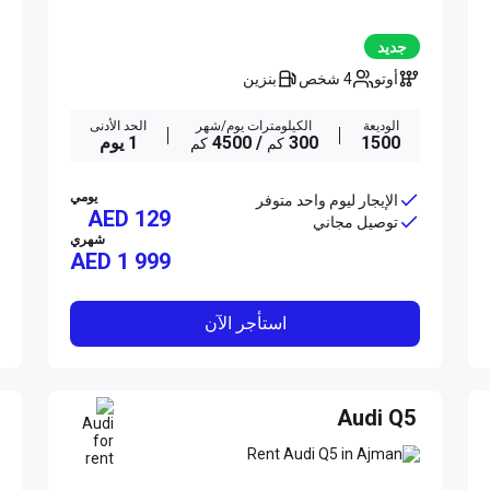
جديد
أوتو
4 شخص
بنزين
الوديعة
الكيلومترات يوم/شهر
الحد الأدنى
1500
300
/ 4500
1 يوم
كم
كم
يومي
الإيجار ليوم واحد متوفر
AED 129
توصيل مجاني
شهري
AED
1 999
استأجر الآن
Audi Q5