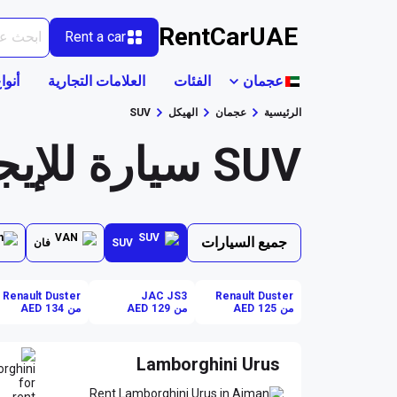
RentCarUAE
Rent a car
عجمان
الفئات
العلامات التجارية
أنوا
الرئيسية
عجمان
الهيكل
SUV
SUV سيارة للإيجار في عجمان
جميع السيارات
SUV
فان
Renault Duster
JAC JS3
Renault Duster
من AED 125
من AED 129
من AED 134
Lamborghini Urus