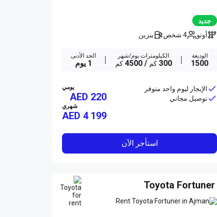
جديد
أوتو
4 شخص
بنزين
الوديعة
الكيلومترات يوم/شهر
الحد الأدنى
1500
300
/ 4500
1 يوم
كم
كم
يومي
الإيجار ليوم واحد متوفر
AED 220
توصيل مجاني
شهري
AED
4 199
استأجر الآن
Toyota Fortuner