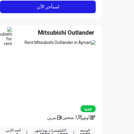
استأجر الآن
Mitsubishi Outlander
جديد
أوتو
7 شخص
بنزين
الوديعة
الكيلومترات يوم/شهر
الحد الأدنى