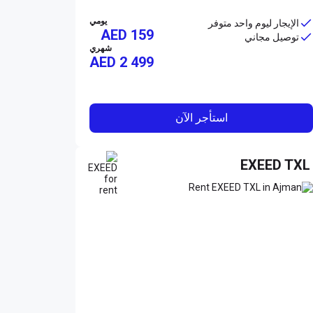
يومي
الإيجار ليوم واحد متوفر
AED 159
توصيل مجاني
شهري
AED
2 499
استأجر الآن
EXEED TXL