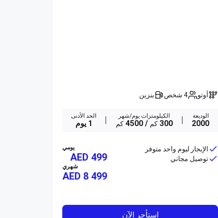
أوتو
4 شخص
بنزين
الوديعة
الكيلومترات يوم/شهر
الحد الأدنى
2000
300
/ 4500
1 يوم
كم
كم
يومي
الإيجار ليوم واحد متوفر
AED 499
توصيل مجاني
شهري
AED
8 499
استأجر الآن