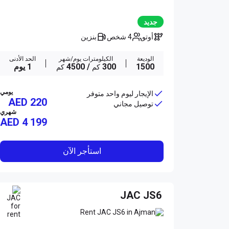
جديد
أوتو
4 شخص
بنزين
الوديعة
الكيلومترات يوم/شهر
الحد الأدنى
1500
300
/ 4500
1 يوم
كم
كم
يومي
الإيجار ليوم واحد متوفر
AED 220
توصيل مجاني
شهري
AED
4 199
استأجر الآن
JAC JS6