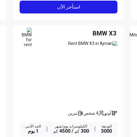
استأجر الآن
BMW X3
أوتو
4 شخص
بنزين
الوديعة
الكيلومترات يوم/شهر
الحد الأدنى
3000
300
/ 4500
1 يوم
كم
كم