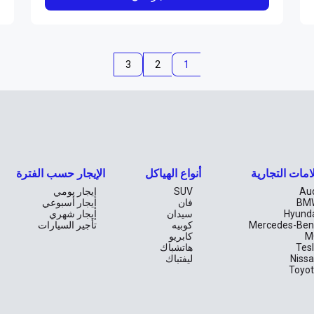
3
2
1
امات التجارية
أنواع الهياكل
الإيجار حسب الفترة
Au
SUV
إيجار يومي
BM
فان
إيجار أسبوعي
Hyund
سيدان
إيجار شهري
Mercedes-Ben
كوبيه
تأجير السيارات
M
كابريو
Tes
هاتشباك
Niss
ليفتباك
Toyo