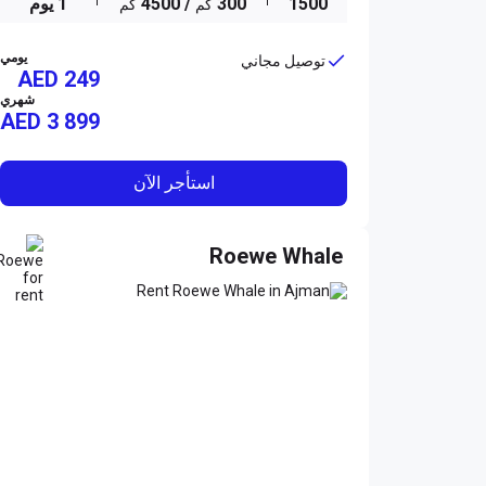
1500
300
/ 4500
1 يوم
كم
كم
يومي
توصيل مجاني
AED 249
شهري
AED
3 899
استأجر الآن
Roewe Whale