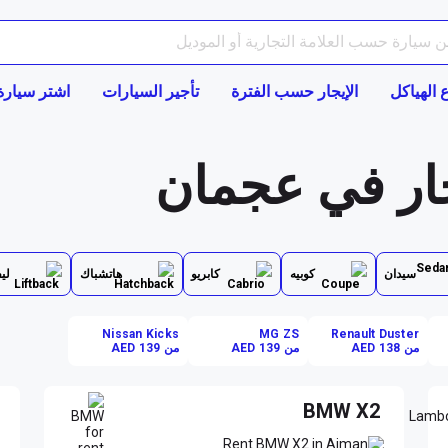
ع الهياكل
الإيجار حسب الفترة
تأجير السيارات
اشتر سيارة
سيدان
كوبيه
كابريو
هاتشباك
لي
Nissan Kicks
MG ZS
Renault Duster
من AED 138
من AED 139
من AED 139
BMW X2