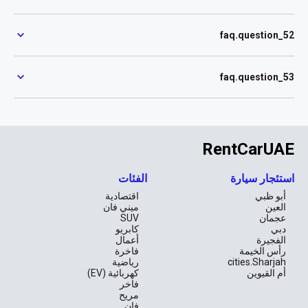
faq.question_52
faq.question_53
RentCarUAE
استئجار سيارة
الفئات
أبو ظبي
اقتصادية
العين
ميني فان
عجمان
SUV
دبي
كابريو
الفجيرة
أعمال
رأس الخيمة
فاخرة
cities.Sharjah
رياضية
أم القيوين
كهربائية (EV)
فاخر
مريح
فان