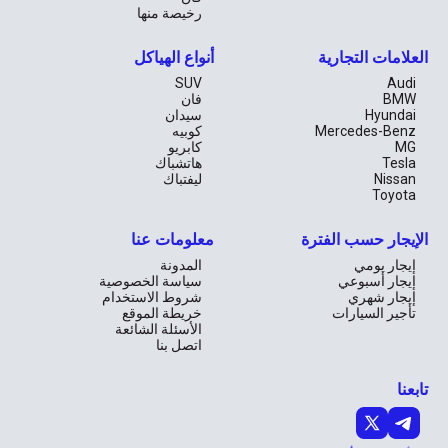
رخيصة منها
العلامات التجارية
أنواع الهياكل
SUV
Audi
BMW
فان
Hyundai
سيدان
Mercedes-Benz
كوبيه
MG
كابريو
Tesla
هاتشباك
Nissan
ليفتباك
Toyota
الإيجار حسب الفترة
معلومات عنا
إيجار يومي
المدونة
إيجار أسبوعي
سياسة الخصوصية
إيجار شهري
شروط الاستخدام
تأجير السيارات
خريطة الموقع
الأسئلة الشائعة
اتصل بنا
تابعنا