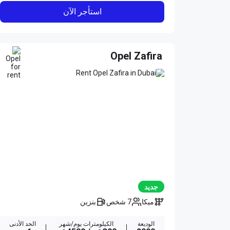
استأجر الآن
Opel Zafira
جديد
ميكا
7 شخص
بنزين
الوديعة
الكيلومترات يوم/شهر
الحد الأدنى