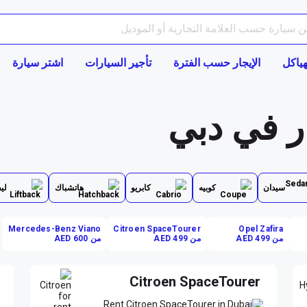
هياكل
الإيجار حسب الفترة
تأجير السيارات
اشتر سيارة
ر في دبي
سيدان
كوبيه
كابريو
هاتشباك
لي
Mercedes-Benz Viano
Citroen SpaceTourer
Opel Zafira
من AED 499
من AED 499
من AED 600
Citroen SpaceTourer