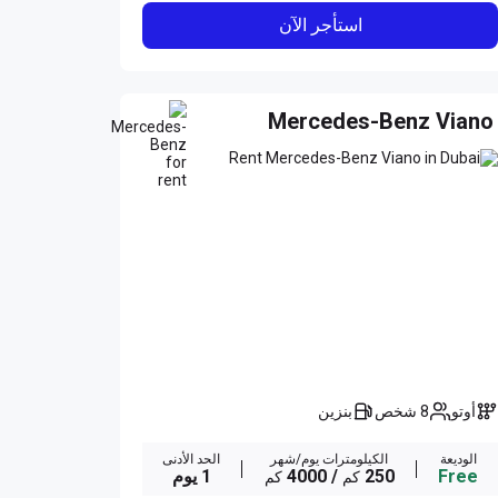
استأجر الآن
Mercedes-Benz Viano
أوتو
8 شخص
بنزين
الوديعة
الكيلومترات يوم/شهر
الحد الأدنى
Free
250
/ 4000
1 يوم
كم
كم