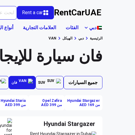
RentCarUAE
Rent a car
دبي
الفئات
العلامات التجارية
أنواع ال
الرئيسية
دبي
الهيكل
VAN
فان سيارة للإيجا
جميع السيارات
SUV
فان
Hyundai Staria
Opel Zafira
Hyundai Stargazer
من AED 169
من AED 399
من AED 399
Hyundai Stargazer