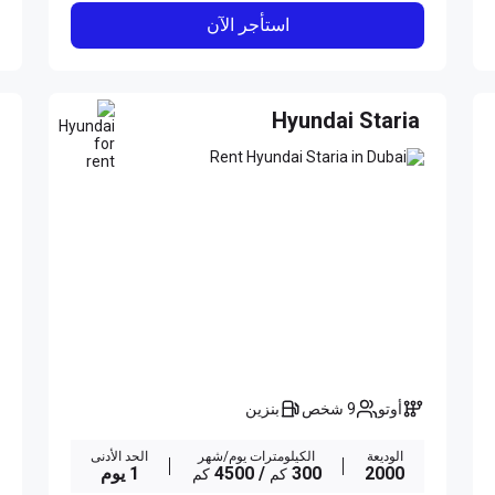
استأجر الآن
Hyundai Staria
أوتو
9 شخص
بنزين
الوديعة
الكيلومترات يوم/شهر
الحد الأدنى
2000
300
/ 4500
1 يوم
كم
كم