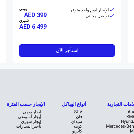
يومي
الإيجار ليوم واحد متوفر
AED 399
توصيل مجاني
شهري
AED
6 499
استأجر الآن
امات التجارية
أنواع الهياكل
الإيجار حسب الفترة
Au
SUV
إيجار يومي
BM
فان
إيجار أسبوعي
Hyund
سيدان
إيجار شهري
Mercedes-Ben
كوبيه
تأجير السيارات
M
كابريو