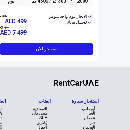
2000
300
/ 4500
1 يوم
كم
كم
يومي
الإيجار ليوم واحد متوفر
AED 499
توصيل مجاني
شهري
AED
7 499
استأجر الآن
RentCarUAE
استئجار سيارة
الفئات
العل
أبو ظبي
اقتصادية
di
العين
ميني فان
W
عجمان
SUV
ai
دبي
كابريو
z
الفجيرة
أعمال
G