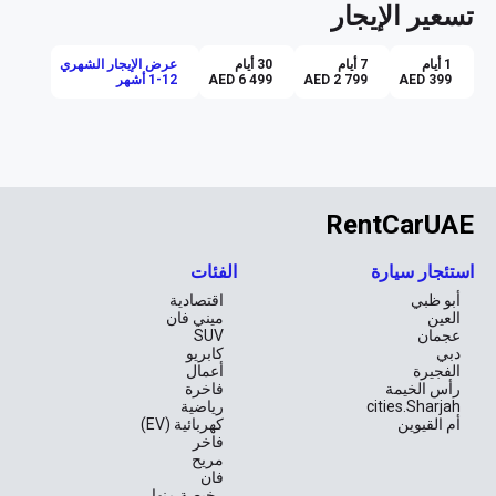
تسعير الإيجار
للعائلات الكبيرة أو مجموعات الأصدقاء الذين يتطلعون لاستكشاف سحر 
الإمارات سويًا. سواء كنت تخطط لرحلة إلى الشاطئ في جميرا أو لجولة 
في المعالم الثقافية في أبوظبي، تضمن لك زافيرا أن كل فرد سيجد مكانه 
1 أيام
7 أيام
30 أيام
عرض الإيجار الشهري
AED 399
AED 2 799
AED 6 499
1-12 أشهر
انسجام الألوان والأناقة
بتصميمها الخارجي الرمادي الأنيق ولونها الداخلي الرمادي الموحد، تعكس 
أوبل زافيرا نموذجًا من الإنسجام والذوق الرفيع. السيارة تقدم لك تجربة 
قيادة هادئة وملهمة، تجعل كل رحلة تبدو وكأنها مغامرة جديدة في قلب 
RentCarUAE
تكنولوجيا متقدمة وراحة بلا حدود
استئجار سيارة
الفئات
لن تكون القيادة حول أرجاء الإمارات أكثر سهولة مع ناقل الحركة 
الأوتوماتيكي وزر التشغيل السلس. ومع نظام الوقود البترولي، توفر زافيرا 
أبو ظبي
اقتصادية
كفاءة ممتازة للاستهلاك مع الأداء الموثوق به، مما يجعلها مثالية لكل من 
العين
ميني فان
عجمان
SUV
دبي
كابريو
تخيل نفسك مع العائلة تمضي يومًا لا يُنسى في ياس ووتر وورلد أو تتجه 
الفجيرة
أعمال
في رحلة مريحة إلى الجبال في حتا، مع كل وسائل الراحة بين يديك. نظام 
رأس الخيمة
فاخرة
التحكم في المناخ والفخامة الداخلية المصممة بعناية يضمنان لك رحلة 
cities.Sharjah
رياضية
أم القيوين
كهربائية (EV)
فاخر
قيادة اقتصادية بأسعار ممتازة
مريح
فان
رخيصة منها