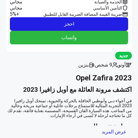
مجاني
الخدمة والصيانة
مجاني
التأمين الأساسي
+5%
ضريبة القيمة المضافة الضريبة القابل للتطبيق
احجز
واتساب
جديد
أوتو
9 شخص
بنزين
Opel Zafira 2023
اكتشف مرونة العائلة مع أوبل زافيرا 2023
في أجواء دبي وأبوظبي الحافلة بالحركة والحيوية، تمنحك أوبل زافيرا 
2023 التجربة المثالية للاستمتاع برحلات عائلية أو جماعية مريحة وخالية 
من المتاعب. هذه السيارة الفان الفسيحة، المصممة بعناية فائقة، تقدم لك 
مساحة تتسع للجميع
عرض المزيد
أوبل زافيرا تأتي بمساحة رحبة تتسع لتسعة مقاعد، ما يجعلها الخيار الأمثل 