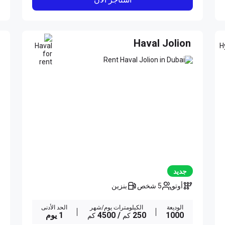
Haval Jolion
جديد
أوتو
5 شخص
بنزين
الوديعة
الكيلومترات يوم/شهر
الحد الأدنى
1000
250
/ 4500
1 يوم
كم
كم