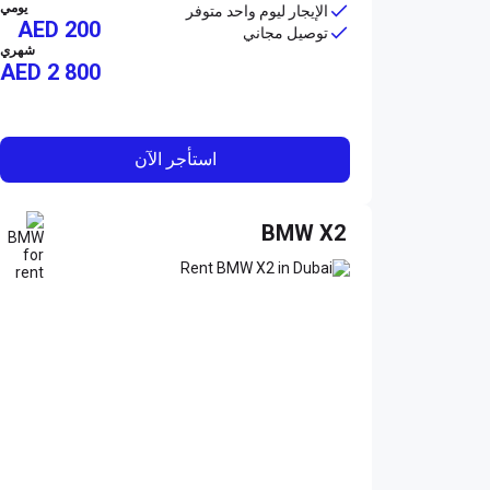
يومي
الإيجار ليوم واحد متوفر
AED 200
توصيل مجاني
شهري
AED
2 800
استأجر الآن
BMW X2