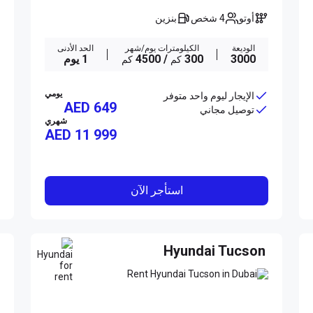
أوتو
4 شخص
بنزين
الوديعة
الكيلومترات يوم/شهر
الحد الأدنى
3000
300
/ 4500
1 يوم
كم
كم
يومي
الإيجار ليوم واحد متوفر
AED 649
توصيل مجاني
شهري
AED
11 999
استأجر الآن
Hyundai Tucson