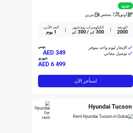
جديد
أوتو
7 شخص
بنزين
الوديعة
الكيلومترات يوم/شهر
الحد الأدنى
2000
300
/ 300
1 يوم
كم
كم
يومي
الإيجار ليوم واحد متوفر
AED 349
توصيل مجاني
شهري
AED
6 499
استأجر الآن
Hyundai Tucson