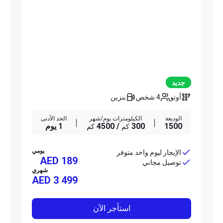
جديد
أوتو
4 شخص
بنزين
الوديعة
الكيلومترات يوم/شهر
الحد الأدنى
1500
300
/ 4500
1 يوم
كم
كم
يومي
الإيجار ليوم واحد متوفر
AED 189
توصيل مجاني
شهري
AED
3 499
استأجر الآن