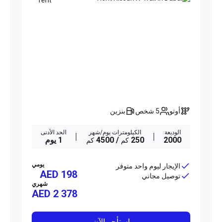
أوتو
5 شخص
بنزين
الوديعة
الكيلومترات يوم/شهر
الحد الأدنى
2000
250
/ 4500
1 يوم
كم
كم
يومي
الإيجار ليوم واحد متوفر
AED 198
توصيل مجاني
شهري
AED
2 378
استأجر الآن