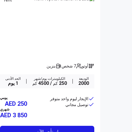
أوتو
7 شخص
بنزين
الوديعة
الكيلومترات يوم/شهر
الحد الأدنى
2000
250
/ 4500
1 يوم
كم
كم
يومي
الإيجار ليوم واحد متوفر
AED 250
توصيل مجاني
شهري
AED
3 850
استأجر الآن