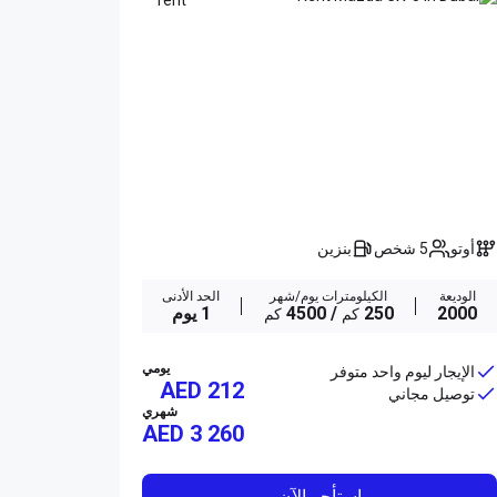
أوتو
5 شخص
بنزين
الوديعة
الكيلومترات يوم/شهر
الحد الأدنى
2000
250
/ 4500
1 يوم
كم
كم
يومي
الإيجار ليوم واحد متوفر
AED 212
توصيل مجاني
شهري
AED
3 260
استأجر الآن