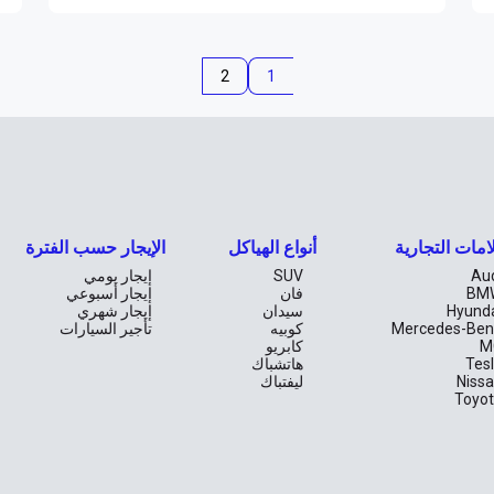
2
1
امات التجارية
أنواع الهياكل
الإيجار حسب الفترة
Au
SUV
إيجار يومي
BM
فان
إيجار أسبوعي
Hyund
سيدان
إيجار شهري
Mercedes-Ben
كوبيه
تأجير السيارات
M
كابريو
Tes
هاتشباك
Niss
ليفتباك
Toyo