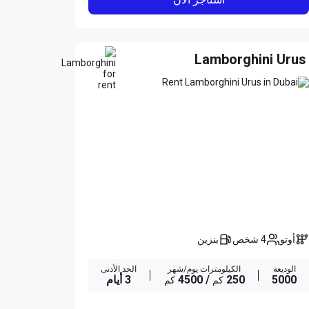
Lamborghini Urus
أوتو
4 شخص
بنزين
الوديعة
الكيلومترات يوم/شهر
الحد الأدنى
5000
250
/ 4500
3 أيام
كم
كم