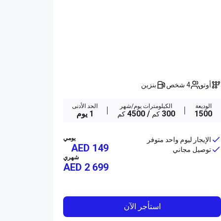
أوتو
4 شخص
بنزين
الوديعة
الكيلومترات يوم/شهر
الحد الأدنى
1500
300
/ 4500
1 يوم
كم
كم
يومي
الإيجار ليوم واحد متوفر
AED 149
توصيل مجاني
شهري
AED
2 699
استأجر الآن