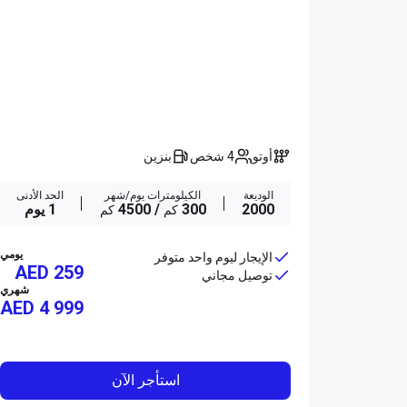
أوتو
4 شخص
بنزين
الوديعة
الكيلومترات يوم/شهر
الحد الأدنى
2000
300
/ 4500
1 يوم
كم
كم
يومي
الإيجار ليوم واحد متوفر
AED 259
توصيل مجاني
شهري
AED
4 999
استأجر الآن