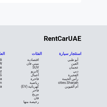
RentCarUAE
استئجار سيارة
الفئات
العل
أبو ظبي
اقتصادية
di
العين
ميني فان
W
عجمان
SUV
ai
دبي
كابريو
z
الفجيرة
أعمال
G
رأس الخيمة
فاخرة
la
cities.Sharjah
رياضية
an
أم القيوين
كهربائية (EV)
ta
فاخر
مريح
فان
رخيصة منها