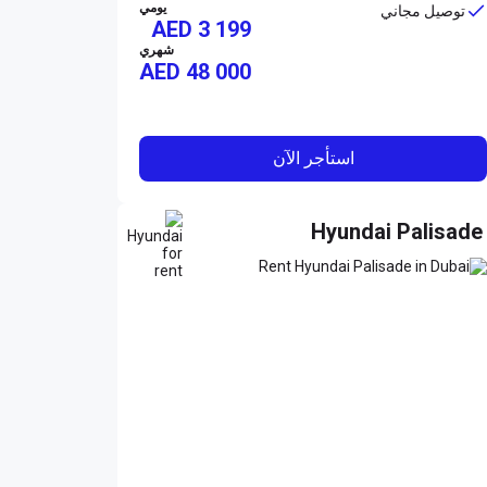
يومي
توصيل مجاني
AED 3 199
شهري
AED
48 000
استأجر الآن
Hyundai Palisade