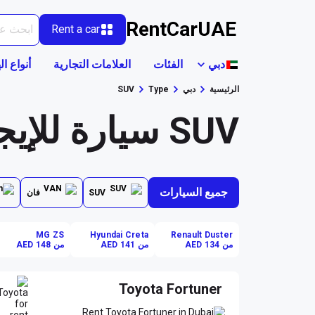
RentCarUAE
Rent a car
دبي
الفئات
العلامات التجارية
أنواع ال
الرئيسية
دبي
Type
SUV
SUV سيارة للإيجار في دبي
جميع السيارات
SUV
فان
MG ZS
Hyundai Creta
Renault Duster
من AED 134
من AED 141
من AED 148
Toyota Fortuner