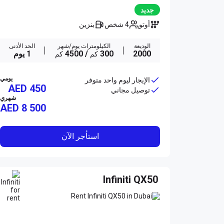
جديد
أوتو
4 شخص
بنزين
الوديعة
الكيلومترات يوم/شهر
الحد الأدنى
2000
300
/ 4500
1 يوم
كم
كم
يومي
الإيجار ليوم واحد متوفر
AED 450
توصيل مجاني
شهري
AED
8 500
استأجر الآن
Infiniti QX50