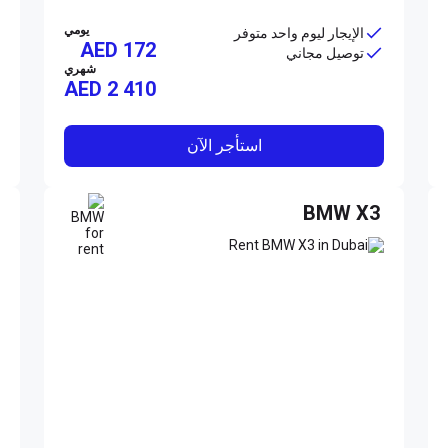
يومي
الإيجار ليوم واحد متوفر
AED 172
توصيل مجاني
شهري
AED
2 410
استأجر الآن
BMW X3