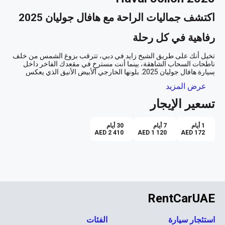
اكتشف جماليات الراحة مع هافال جوليان 2025
رفاهية في كل رحلة
تخيل أنك على طريق الشيخ زايد في دبي، تترقب بزوغ الشمس من خلف 
ناطحات السحاب الشاهقة، بينما أنت مسترخٍ في مقعدك الفاخر داخل 
سيارة هافال جوليان 2025. بلونها الخارجي الأبيض الأنيق الذي يعكس 
أشعة الشمس بطريقة مبهرة، ومقصورتها الداخلية الحمراء التي تعطيك 
عرض المزيد
إحساساً بالجرأة والابتكار، تعد جوليان الاختيار الأمثل لكل من يرغب في 
تسعير الإيجار
تجربة قيادة سلسة وآمنة
1 أيام
7 أيام
30 أيام
عندما تقود هافال جوليان، ستشعر وكأنك محاط بتكنولوجيا المستقبل التي 
AED 2 410
AED 1 120
AED 172
تجعل كل رحلة سريعة ومريحة. مع ناقل الحركة الأوتوماتيكي الذي ينقل 
بين التروس بسلاسة، ونظام التحكم في السرعة الذي يحافظ على راحتك 
على الطرق الطويلة، يمكنك أن تثق تماماً في قدرة جوليان على تقديم 
تجربة قيادة لا مثيل لها. وبفضل الكاميرات الخلفية وكاميرات 360، 
المساحة والراحة لجميع أفراد العائلة
RentCarUAE
إذا كنت تخطط لرحلة مع العائلة إلى شاطئ الجُميرا أو في موعد 
للاستكشاف في مناطق أبوظبي الثقافية، فإن هافال جوليان تقدم لك 
استئجار سيارة
الفئات
المساحة المثالية لخمسة ركاب بكل راحة. المقاعد الفسيحة تكملها أنظمة 