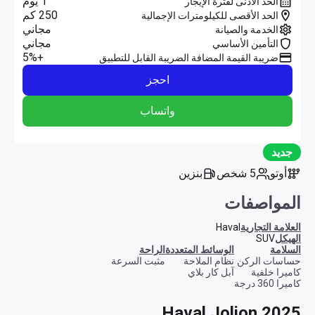
1 يوم
الحد الأدنى لفترة الإيجار
250 كم
الحد الأقصى للكيلومترات الإجمالية
مجاني
الخدمة والصيانة
مجاني
التأمين الأساسي
+5%
ضريبة القيمة المضافة الضريبة القابل للتطبيق
احجز
واتساب
جديد
أوتو
5 شخص
بنزين
المواصفات
العلامة التجارية
Haval
الهيكل
SUV
السلامة
الوسائط المتعددة
الراحة
حساسات الركن
نظام الملاحة
مثبت السرعة
كاميرا خلفية
آبل كار بلاي
كاميرا 360 درجة
Haval Jolion 2025