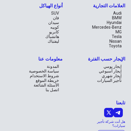
العلامات التجارية
أنواع الهياكل
SUV
Audi
BMW
فان
Hyundai
سيدان
Mercedes-Benz
كوبيه
MG
كابريو
Tesla
هاتشباك
Nissan
ليفتباك
Toyota
الإيجار حسب الفترة
معلومات عنا
إيجار يومي
المدونة
إيجار أسبوعي
سياسة الخصوصية
إيجار شهري
شروط الاستخدام
تأجير السيارات
خريطة الموقع
الأسئلة الشائعة
اتصل بنا
تابعنا
هل أنت شركة تأجير
سيارات؟