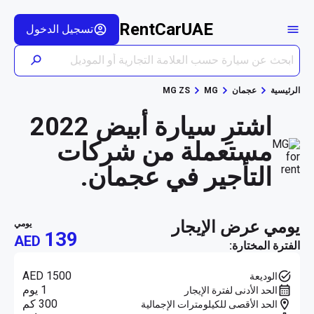
RentCarUAE
تسجيل الدخول
الرئيسية
عجمان
MG
MG ZS
اشترِ سيارة أبيض 2022
مستعملة من شركات
التأجير في عجمان.
يومي عرض الإيجار
يومي
139
AED
الفترة المختارة:
AED 1500
الوديعة
1 يوم
الحد الأدنى لفترة الإيجار
300 كم
الحد الأقصى للكيلومترات الإجمالية