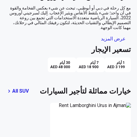
مع كل رحلة في دبي أو أبوظبي، تبحث عن شيء يعكس الفخامة والقوة 
في آن واحد؛ شيء يلتقط الأنفاس ويثير الإعجاب. إليك لمبرجيني أوروس 
2022، السيارة الرياضية متعددة الاستخدامات التي تجمع بين روعة 
التصميم الإيطالي والتقنيات الحديثة، لتكون رفيقك المثالي في رحلاتك، 
أناقة وتألق بالأبيض الناصع
عرض المزيد
تسعير الإيجار
تتجسد الأناقة في هيكل لمبرجيني أوروس الخارجي باللون الأبيض الناصع، 
الذي يعكس الضوء بانسيابية رائعة تحت شمس دبي الساطعة. تحرك 
بأناقة بين ناطحات السحاب والأسواق الفاخرة، حيث ستجد الجميع يلتفتون 
1 أيام
7 أيام
30 أيام
AED 48 000
AED 18 900
AED 3 199
تجربة قيادة لا تُضاهى
تحت غطاء المحرك، تخبئ لك أوروس محركًا جبارًا يضمن لك قيادة سلسة 
خيارات مماثلة لتأجير السيارات
All SUV
وقوية في الوقت نفسه. بفضل ناقل الحركة الأوتوماتيكي، ستشعر وكأن 
السيارة تمهد الطريق أمامك، سواء كنت تجوب شوارع أبوظبي الهادئة 
رفاهية داخلية بلمسات عصرية
افتح الباب لتجد نفسك في عالم من الرفاهية مع داخلية باللون البرتقالي 
المدهش. كل التفاصيل مصممة لتمنحك إحساسًا بالفخامة والراحة، من 
المقاعد الجلدية الأنيقة إلى النظام الصوتي عالي الجودة. كما يتوفر لك 