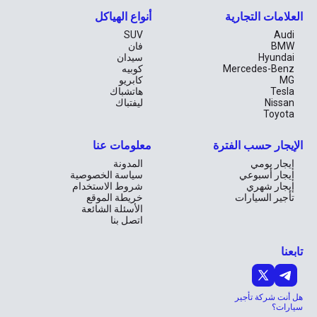
لا تفوت فرصة القيادة بأسلوب مميز وتجربة تفاعلية مع لمبرجيني أوروس 
2022 في قلب الإمارات. احجز سيارتك الآن واستعد لعيش مغامرة لا 
العلامات التجارية
أنواع الهياكل
تُنسى، حيث تمتزج الفخامة والحماس في كل لحظة.
SUV
Audi
BMW
فان
Hyundai
سيدان
Mercedes-Benz
كوبيه
MG
كابريو
Tesla
هاتشباك
Nissan
ليفتباك
Toyota
الإيجار حسب الفترة
معلومات عنا
إيجار يومي
المدونة
إيجار أسبوعي
سياسة الخصوصية
إيجار شهري
شروط الاستخدام
تأجير السيارات
خريطة الموقع
الأسئلة الشائعة
اتصل بنا
تابعنا
هل أنت شركة تأجير
سيارات؟