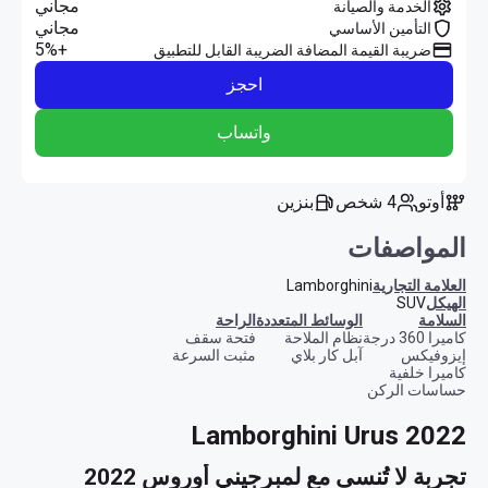
مجاني
الخدمة والصيانة
مجاني
التأمين الأساسي
+5%
ضريبة القيمة المضافة الضريبة القابل للتطبيق
احجز
واتساب
أوتو
4 شخص
بنزين
المواصفات
العلامة التجارية
Lamborghini
الهيكل
SUV
السلامة
الوسائط المتعددة
الراحة
كاميرا 360 درجة
نظام الملاحة
فتحة سقف
إيزوفيكس
آبل كار بلاي
مثبت السرعة
كاميرا خلفية
حساسات الركن
Lamborghini Urus 2022
تجربة لا تُنسى مع لمبرجيني أوروس 2022