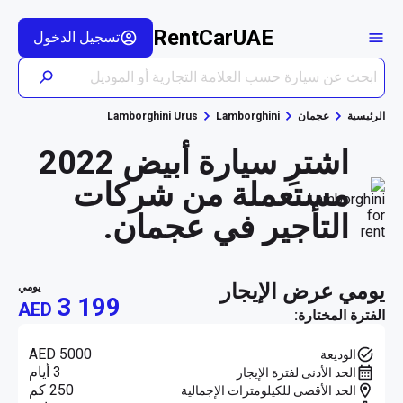
RentCarUAE
تسجيل الدخول
الرئيسية
عجمان
Lamborghini
Lamborghini Urus
اشترِ سيارة أبيض 2022
مستعملة من شركات
التأجير في عجمان.
يومي عرض الإيجار
يومي
3 199
AED
الفترة المختارة:
AED 5000
الوديعة
3 أيام
الحد الأدنى لفترة الإيجار
250 كم
الحد الأقصى للكيلومترات الإجمالية