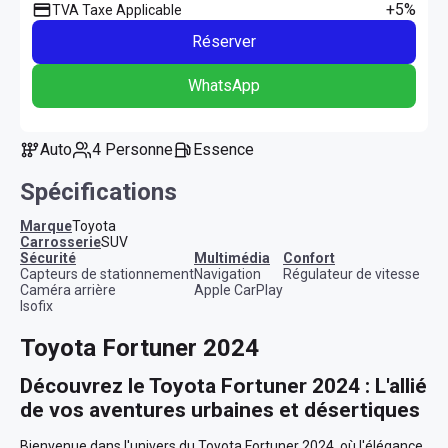
+5%
TVA Taxe Applicable
Réserver
WhatsApp
Auto
4 Personne
Essence
Spécifications
Marque
Toyota
Carrosserie
SUV
sécurité
multimédia
confort
Capteurs de stationnement
Navigation
Régulateur de vitesse
Caméra arrière
Apple CarPlay
Isofix
Toyota Fortuner 2024
Découvrez le Toyota Fortuner 2024 : L'allié 
de vos aventures urbaines et désertiques
Bienvenue dans l'univers du Toyota Fortuner 2024, où l'élégance 