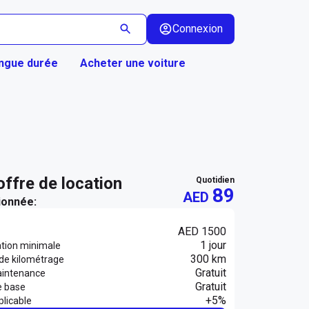
Connexion
ongue durée
Acheter une voiture
 offre de location
quotidien
89
AED
ionnée:
AED 1500
1 jour
ation minimale
300 km
 de kilométrage
Gratuit
aintenance
Gratuit
e base
+5%
licable