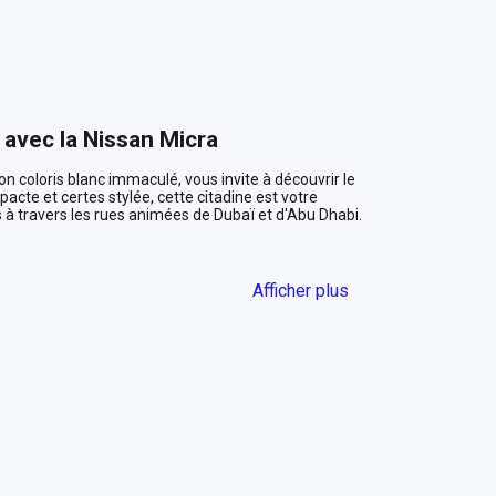
é avec la Nissan Micra
n coloris blanc immaculé, vous invite à découvrir le 
cte et certes stylée, cette citadine est votre 
 travers les rues animées de Dubaï et d'Abu Dhabi.

Afficher plus
r le Burj Khalifa, tandis que vous vous glissez dans 
rieur noir sophistiqué offre une atmosphère 
scapades en famille ou des déplacements 
t une conduite douce et sans effort, parfaite pour 
 Road ou pour flâner le long de Corniche Road à Abu 
une tranquillité d'esprit précieuse, rendant chaque 
s les parkings les plus exigus des centres 