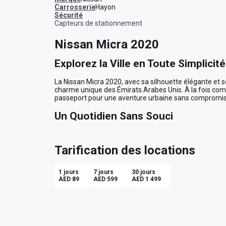
Carrosserie
Hayon
sécurité
Capteurs de stationnement
Nissan Micra 2020
Explorez la Ville en Toute Simplicit
La Nissan Micra 2020, avec sa silhouette élégante et so
charme unique des Émirats Arabes Unis. À la fois compa
passeport pour une aventure urbaine sans compromis à
Un Quotidien Sans Souci
Imaginez-vous un matin éclatant, où le soleil se lève su
l'habitacle accueillant de votre Nissan Micra. Son inté
Tarification des locations
confortable pour quatre passagers, idéale pour des e
professionnels.

1 jours
7 jours
30 jours
Confort et Maniabilité
AED 89
AED 599
AED 1 499
Avec sa transmission automatique, la Micra vous prome
naviguer dans la circulation matinale de Sheikh Zayed
Dhabi. Les capteurs de stationnement intégrés offrent 
manœuvre de stationnement un jeu d'enfant, même dan