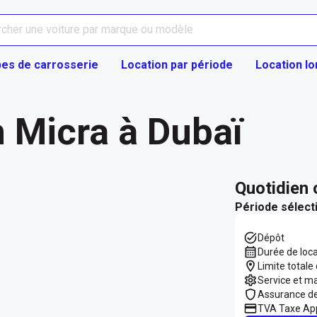
es de carrosserie
Location par période
Location l
 Micra à Dubaï
quotidien
Période sélect
Dépôt
Durée de loc
Limite totale
Service et m
Assurance d
TVA Taxe App