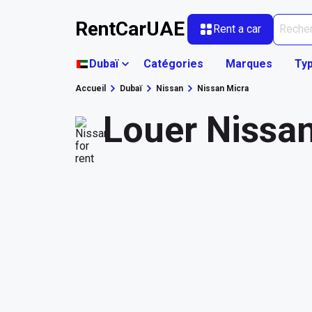
RentCarUAE
Rent a car
Dubaï
Catégories
Marques
Typ
Accueil
Dubaï
Nissan
Nissan Micra
Louer Nissan