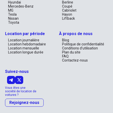
seulement un moyen de transport ; il est votre compagnon fiable 
Hyundai
Berline
et sophistiqué qui transforme chaque voyage en une expérience 
Mercedes-Benz
Coupé
inoubliable.

MG
Cabriolet
Tesla
Hayon
Louer le MG ZS 2022, c'est choisir la tranquillité d'esprit et le 
Nissan
Liftback
confort, accompagné d'une touche de luxe discrète. N'attendez 
Toyota
plus pour découvrir le charme et la beauté des Émirats avec ce 
véhicule exceptionnel, parfaitement adapté à vos aventures 
Location par période
À propos de nous
urbaines et vos explorations hors des sentiers battus.
Location journalière
Blog
Location hebdomadaire
Politique de confidentialité
Location mensuelle
Conditions d'utilisation
Location longue durée
Plan du site
FAQ
Contactez-nous
Suivez-nous
Vous êtes une
société de location de
voitures ?
Rejoignez-nous