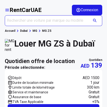
RentCarUAE
Connexion
Accueil
Dubaï
MG
MG ZS
Louer MG ZS à Dubaï
quotidien offre de location
quotidien
139
AED
Période sélectionnée:
AED 1500
Dépôt
1 jour
Durée de location minimale
300 km
Limite totale de kilométrage
Gratuit
Service et maintenance
Gratuit
Assurance de base
+5%
TVA Taxe Applicable