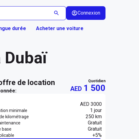
Connexion
ongue durée
Acheter une voiture
 Dubaï
 offre de location
quotidien
1 500
AED
ionnée:
AED 3000
1 jour
ation minimale
250 km
 de kilométrage
Gratuit
aintenance
Gratuit
e base
+5%
licable