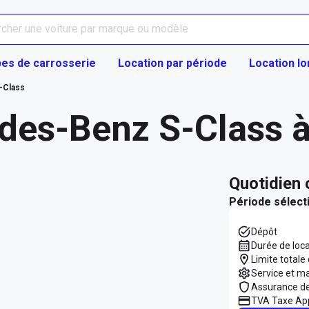
es de carrosserie
Location par période
Location l
-Class
des-Benz S-Class à
quotidien
Période sélect
Dépôt
Durée de loc
Limite totale
Service et m
Assurance d
TVA Taxe App