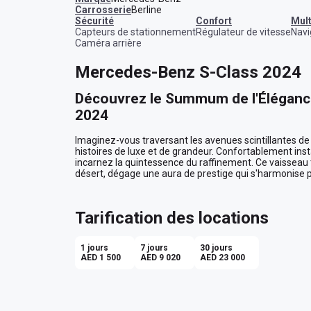
Carrosserie
Berline
sécurité
confort
mu
Capteurs de stationnement
Régulateur de vitesse
Navi
Caméra arrière
Mercedes-Benz S-Class 2024
Découvrez le Summum de l'Élégance
2024
Imaginez-vous traversant les avenues scintillantes d
histoires de luxe et de grandeur. Confortablement in
incarnez la quintessence du raffinement. Ce vaisseau te
désert, dégage une aura de prestige qui s'harmonise p
Un Salon de Luxe Mobile
Tarification des locations
À l'intérieur, l'habitacle beige de la S-Class vous accue
fin enveloppent ses passagers dans un cocon de confo
expérience sensorielle inoubliable. Que vous soyez e
1 jours
7 jours
30 jours
Dubai ou que vous profitiez d'une soirée sur la cornich
AED 1 500
AED 9 020
AED 23 000
conçu pour rehausser votre voyage.

Technologie et Innovation