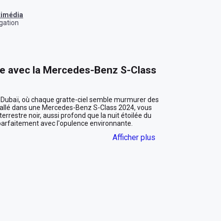
ltimédia
gation
 avec la Mercedes-Benz S-Class 
e Dubaï, où chaque gratte-ciel semble murmurer des 
stallé dans une Mercedes-Benz S-Class 2024, vous 
rrestre noir, aussi profond que la nuit étoilée du 
arfaitement avec l'opulence environnante.

Afficher plus
ille avec une chaleur sophistiquée. Les sièges en cuir 
rt absolu, transformant chaque trajet en une 
n route pour une réunion importante à Downtown 
e d'Abu Dhabi, chaque détail de cette voiture est 