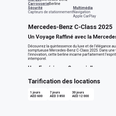
Carrosserie
Berline
sécurité
multimédia
Capteurs de stationnement
Navigation
Apple CarPlay
Mercedes-Benz C-Class 2025
Un Voyage Raffiné avec la Mercede
Découvrez la quintessence du luxe et de l'élégance au 
somptueuse Mercedes-Benz C-Class 2025. Dans une ville
l'innovation, cette berline incarne parfaitement l'espri
intemporel.

Une Expérience Sensorielle
Dès que vous posez votre regard sur son extérieur ble
Tarification des locations
par son allure élégante et moderne. Sa silhouette aérod
de Dubaï, capturant à chaque instant l'essence de l'exclu
luxe discret de son habitacle noir raffiné. Asseyez-vous
1 jours
7 jours
30 jours
conçus pour offrir un soutien optimal même lors des lon
AED 600
AED 3 850
AED 12 000
Confort et Technologie Avancés
La Mercedes-Benz C-Class élève votre expérience de c