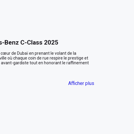
s-Benz C-Class 2025
cœur de Dubaï en prenant le volant de la 
 où chaque coin de rue respire le prestige et 
t avant-gardiste tout en honorant le raffinement 
Afficher plus
u éclatant, la Mercedes-Benz C-Class se distingue 
ynamique glisse à travers les reflets dorés du soleil 
sivité. À l'intérieur, laissez-vous envelopper par le 
 et ressentez le confort de ses sièges en cuir, 
gs trajets.

onduite grâce à une multitude de fonctionnalités 