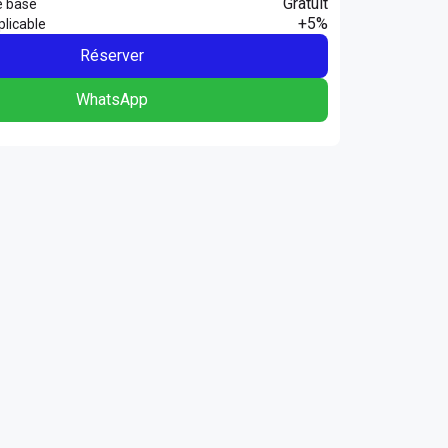
Gratuit
e base
+5%
licable
Réserver
WhatsApp