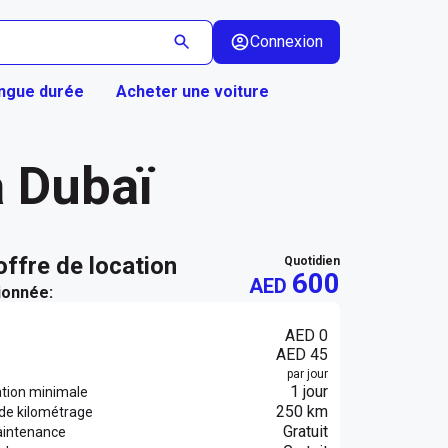
Connexion
ongue durée
Acheter une voiture
 Dubaï
 offre de location
quotidien
600
AED
ionnée:
AED 0
AED 45
par jour
1 jour
ation minimale
250 km
 de kilométrage
Gratuit
aintenance