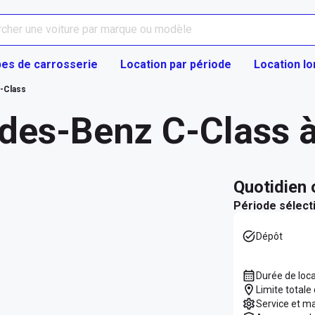
es de carrosserie
Location par période
Location l
-Class
des-Benz C-Class à
quotidien
Période sélect
Dépôt
Durée de loc
Limite totale
Service et m