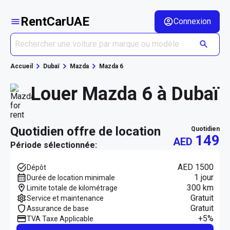
RentCarUAE
Connexion
Accueil
Dubaï
Mazda
Mazda 6
Louer Mazda 6 à Dubaï
quotidien offre de location
quotidien
149
AED
Période sélectionnée:
AED 1500
Dépôt
1 jour
Durée de location minimale
300 km
Limite totale de kilométrage
Gratuit
Service et maintenance
Gratuit
Assurance de base
+5%
TVA Taxe Applicable