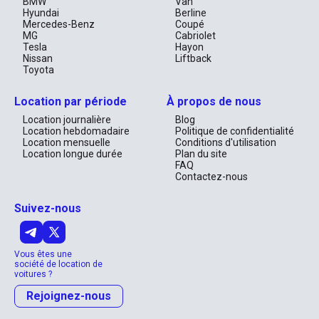
BMW
Van
moyen de transport; elle est votre passeport pour une 
Hyundai
Berline
expérience de conduite enrichissante et sophistiquée. Réservez 
Mercedes-Benz
Coupé
dès aujourd'hui votre trajet à Dubaï ou Abou Dabi et laissez-vous 
MG
Cabriolet
emporter par le charme indéniable de cette berline 
Tesla
Hayon
exceptionnelle.

Nissan
Liftback
Toyota
Profitez de cette offre exclusive et préparez-vous à redécouvrir 
la joie de conduire au cœur des Émirats Arabes Unis. Grâce à la 
Mazda 6, votre aventure commence ici.
Location par période
À propos de nous
Location journalière
Blog
Location hebdomadaire
Politique de confidentialité
Location mensuelle
Conditions d'utilisation
Location longue durée
Plan du site
FAQ
Contactez-nous
Suivez-nous
Vous êtes une
société de location de
voitures ?
Rejoignez-nous