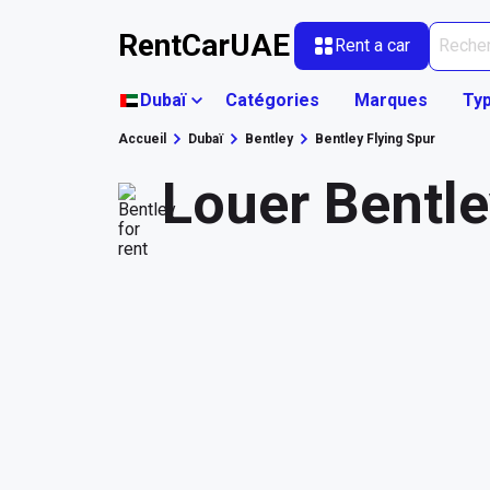
RentCarUAE
Rent a car
Dubaï
Catégories
Marques
Typ
Accueil
Dubaï
Bentley
Bentley Flying Spur
Louer Bentle