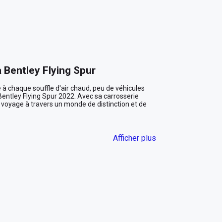
 Bentley Flying Spur
 à chaque souffle d'air chaud, peu de véhicules 
tley Flying Spur 2022. Avec sa carrosserie 
 voyage à travers un monde de distinction et de 
Afficher plus
eikh Zayed, la Bentley Flying Spur attirant des 
c perle brille sous le soleil de l'Emirat, 
e style. Les lignes élégantes et dynamiques de la 
es sont le reflet de votre goût impeccable pour le 
per. L'habitacle de la Flying Spur est un sanctuaire de 