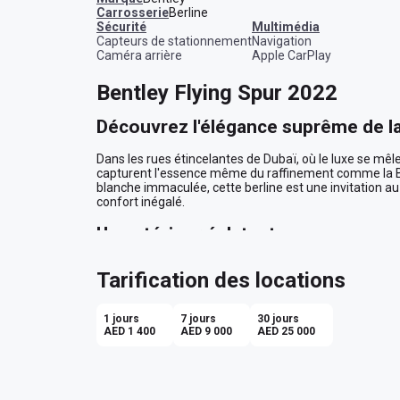
Carrosserie
Berline
sécurité
multimédia
Capteurs de stationnement
Navigation
Caméra arrière
Apple CarPlay
Bentley Flying Spur 2022
Découvrez l'élégance suprême de la
Dans les rues étincelantes de Dubaï, où le luxe se mêle
capturent l'essence même du raffinement comme la Ben
blanche immaculée, cette berline est une invitation au
confort inégalé.

Un extérieur éclatant
Imaginez-vous, glissant en douceur sur le boulevard Sh
Tarification des locations
regards admirateurs par son allure majestueuse. Son blan
transformant chaque déplacement en une déclaration d
carrosserie ne sont pas simplement une œuvre d'art; ell
1 jours
7 jours
30 jours
raffinement.

AED 1 400
AED 9 000
AED 25 000
Un intérieur envoûtant
À l'intérieur, la sophistication continue de vous envelop