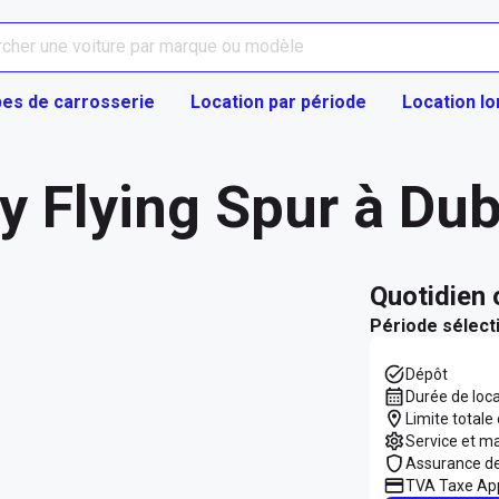
es de carrosserie
Location par période
Location l
y Flying Spur à Dub
quotidien
Période sélect
Dépôt
Durée de loc
Limite totale
Service et m
Assurance d
TVA Taxe App