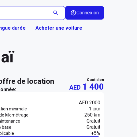
Connexion
ongue durée
Acheter une voiture
aï
 offre de location
quotidien
1 400
AED
ionnée:
AED 2000
1 jour
ation minimale
250 km
 de kilométrage
Gratuit
aintenance
Gratuit
e base
+5%
licable