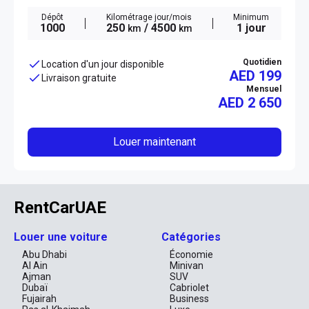
Dépôt
Kilométrage jour/mois
Minimum
1000
250
/ 4500
1 jour
km
km
Quotidien
Location d'un jour disponible
AED 199
Livraison gratuite
Mensuel
AED
2 650
Louer maintenant
RentCarUAE
Louer une voiture
Catégories
Abu Dhabi
Économie
Al Ain
Minivan
Ajman
SUV
Dubaï
Cabriolet
Fujairah
Business