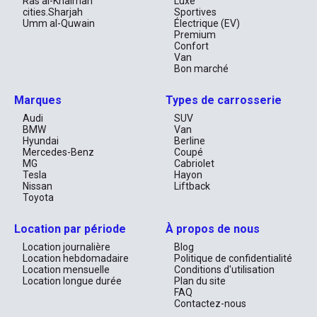
Ras al-Khaimah
Luxe
cities.Sharjah
Sportives
Umm al-Quwain
Électrique (EV)
Premium
Confort
Van
Bon marché
Marques
Types de carrosserie
Audi
SUV
BMW
Van
Hyundai
Berline
Mercedes-Benz
Coupé
MG
Cabriolet
Tesla
Hayon
Nissan
Liftback
Toyota
Location par période
À propos de nous
Location journalière
Blog
Location hebdomadaire
Politique de confidentialité
Location mensuelle
Conditions d'utilisation
Location longue durée
Plan du site
FAQ
Contactez-nous