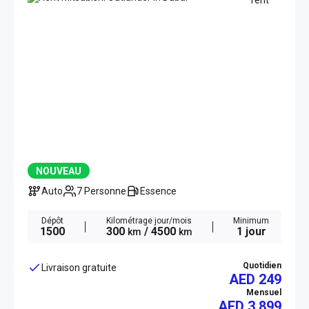
NOUVEAU
Auto
7 Personne
Essence
Dépôt
Kilométrage jour/mois
Minimum
1500
300
/ 4500
1 jour
km
km
Quotidien
Livraison gratuite
AED 249
Mensuel
AED
3 899