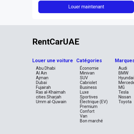
Louer maintenant
RentCarUAE
Louer une voiture
Catégories
Marque
Abu Dhabi
Économie
Audi
Al Ain
Minivan
BMW
Ajman
SUV
Hyundai
Dubaï
Cabriolet
Merced
Fujairah
Business
MG
Ras al-Khaimah
Luxe
Tesla
cities.Sharjah
Sportives
Nissan
Umm al-Quwain
Électrique (EV)
Toyota
Premium
Confort
Van
Bon marché