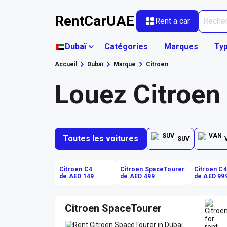
RentCarUAE
Rent a car
Dubaï
Catégories
Marques
Typ
Accueil
Dubaï
Marque
Citroen
Louez Citroen
Toutes les voitures
SUV
Citroen C4
Citroen SpaceTourer
Citroen C4
de AED 149
de AED 499
de AED 99
Citroen SpaceTourer