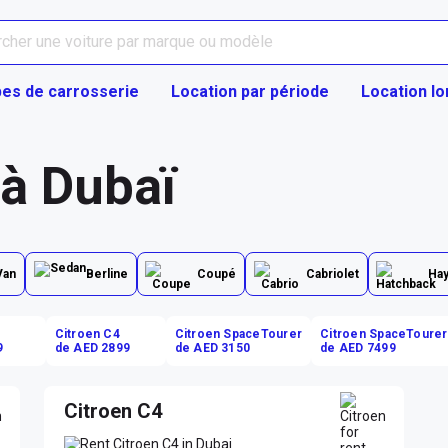
es de carrosserie
Location par période
Location l
 à Dubaï
Van
Berline
Coupé
Cabriolet
Ha
Citroen C4
Citroen SpaceTourer
Citroen SpaceTourer
9
de AED 2899
de AED 3150
de AED 7499
Citroen C4