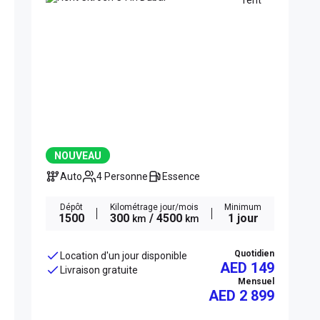
NOUVEAU
Auto
4 Personne
Essence
Dépôt
Kilométrage jour/mois
Minimum
1500
300
/ 4500
1 jour
km
km
Quotidien
Location d'un jour disponible
AED 149
Livraison gratuite
Mensuel
AED
2 899