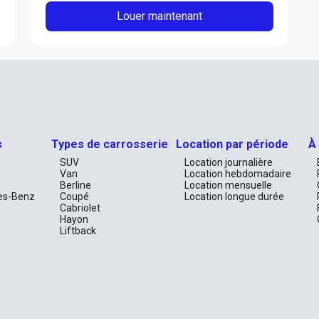
Louer maintenant
s
Types de carrosserie
Location par période
À
SUV
Location journalière
Van
Location hebdomadaire
Berline
Location mensuelle
es-Benz
Coupé
Location longue durée
Cabriolet
Hayon
Liftback