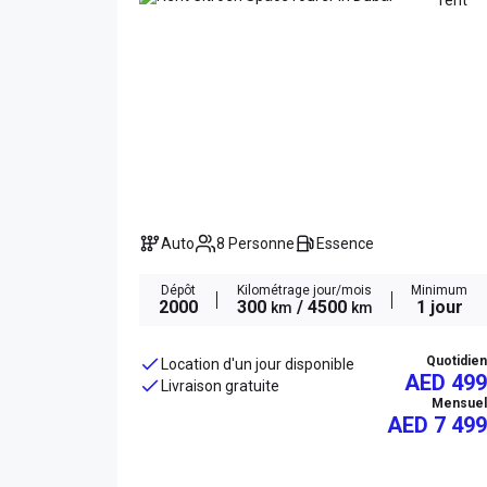
Auto
8 Personne
Essence
Dépôt
Kilométrage jour/mois
Minimum
2000
300
/ 4500
1 jour
km
km
Quotidien
Location d'un jour disponible
AED 499
Livraison gratuite
Mensuel
AED
7 499