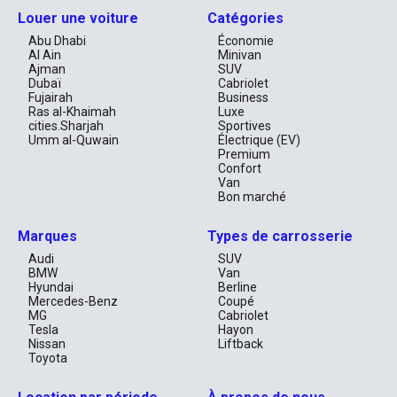
Louer une voiture
Catégories
Abu Dhabi
Économie
Al Ain
Minivan
Ajman
SUV
Dubaï
Cabriolet
Fujairah
Business
Ras al-Khaimah
Luxe
cities.Sharjah
Sportives
Umm al-Quwain
Électrique (EV)
Premium
Confort
Van
Bon marché
Marques
Types de carrosserie
Audi
SUV
BMW
Van
Hyundai
Berline
Mercedes-Benz
Coupé
MG
Cabriolet
Tesla
Hayon
Nissan
Liftback
Toyota