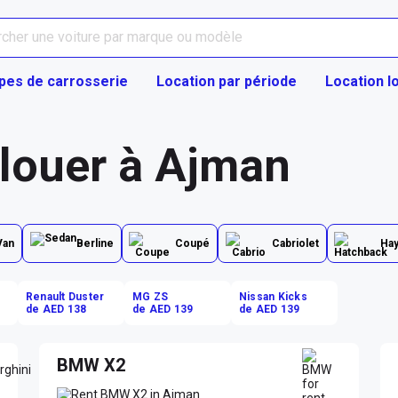
pes de carrosserie
Location par période
Location l
 louer à Ajman
Van
Berline
Coupé
Cabriolet
Ha
Renault Duster
MG ZS
Nissan Kicks
de AED 138
de AED 139
de AED 139
BMW X2