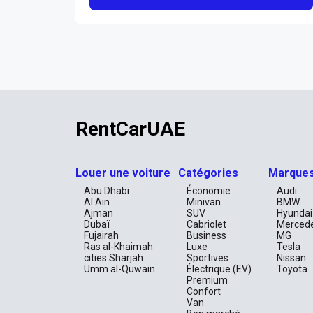
RentCarUAE
Louer une voiture
Catégories
Marque
Abu Dhabi
Économie
Audi
Al Ain
Minivan
BMW
Ajman
SUV
Hyundai
Dubaï
Cabriolet
Merced
Fujairah
Business
MG
Ras al-Khaimah
Luxe
Tesla
cities.Sharjah
Sportives
Nissan
Umm al-Quwain
Électrique (EV)
Toyota
Premium
Confort
Van