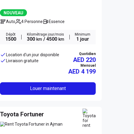
NOUVEAU
Auto
4 Personne
Essence
Dépôt
Kilométrage jour/mois
Minimum
1500
300
/ 4500
1 jour
km
km
Quotidien
Location d'un jour disponible
AED 220
Livraison gratuite
Mensuel
AED
4 199
Louer maintenant
Toyota Fortuner