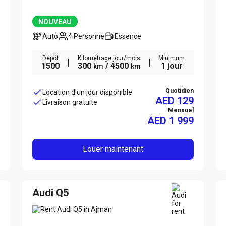
NOUVEAU
Auto
4 Personne
Essence
Dépôt
Kilométrage jour/mois
Minimum
1500
300
/ 4500
1 jour
km
km
Quotidien
Location d'un jour disponible
AED 129
Livraison gratuite
Mensuel
AED
1 999
Louer maintenant
Audi Q5