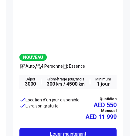
NOUVEAU
Auto
4 Personne
Essence
Dépôt
Kilométrage jour/mois
Minimum
3000
300
/ 4500
1 jour
km
km
Quotidien
Location d'un jour disponible
AED 550
Livraison gratuite
Mensuel
AED
11 999
Louer maintenant