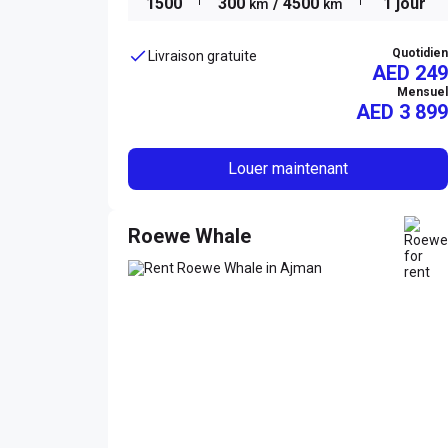
1500
300
/ 4500
1 jour
km
km
Quotidien
Livraison gratuite
AED 249
Mensuel
AED
3 899
Louer maintenant
Roewe Whale