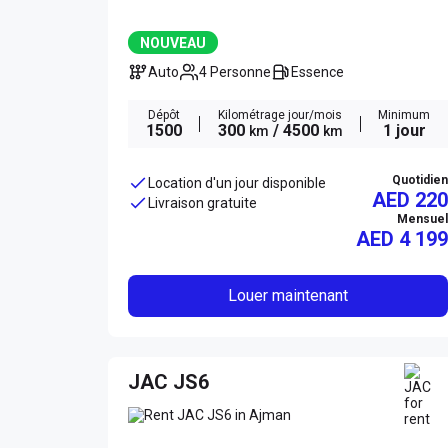
NOUVEAU
Auto
4 Personne
Essence
Dépôt
Kilométrage jour/mois
Minimum
1500
300
/ 4500
1 jour
km
km
Quotidien
Location d'un jour disponible
AED 220
Livraison gratuite
Mensuel
AED
4 199
Louer maintenant
JAC JS6