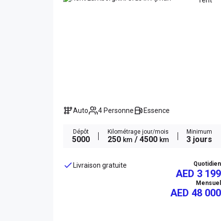
Auto
4 Personne
Essence
Dépôt
Kilométrage jour/mois
Minimum
5000
250
/ 4500
3 jours
km
km
Quotidien
Livraison gratuite
AED 3 199
Mensuel
AED
48 000