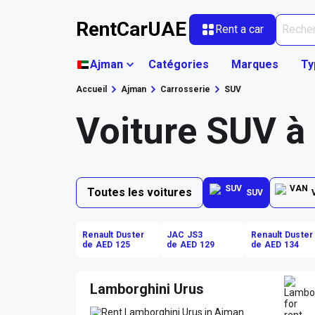
RentCarUAE
Rent a car
Ajman
Catégories
Marques
Ty
Accueil
Ajman
Carrosserie
SUV
Voiture SUV à
Toutes les voitures
SUV
Renault Duster
JAC JS3
Renault Duster
de AED 125
de AED 129
de AED 134
Lamborghini Urus