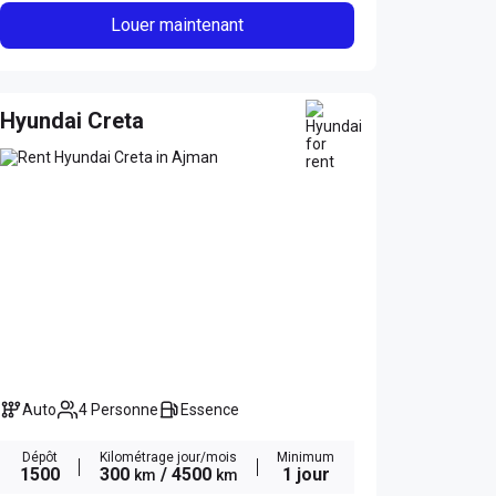
Louer maintenant
Hyundai Creta
Auto
4 Personne
Essence
Dépôt
Kilométrage jour/mois
Minimum
1500
300
/ 4500
1 jour
km
km