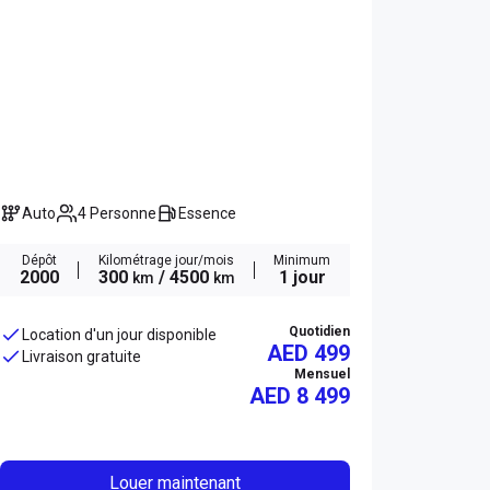
Auto
4 Personne
Essence
Dépôt
Kilométrage jour/mois
Minimum
2000
300
/ 4500
1 jour
km
km
Quotidien
Location d'un jour disponible
AED 499
Livraison gratuite
Mensuel
AED
8 499
Louer maintenant