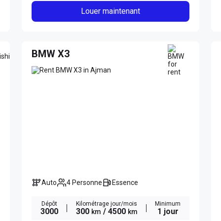
Louer maintenant
BMW X3
Auto
4 Personne
Essence
Dépôt
Kilométrage jour/mois
Minimum
3000
300
/ 4500
1 jour
km
km