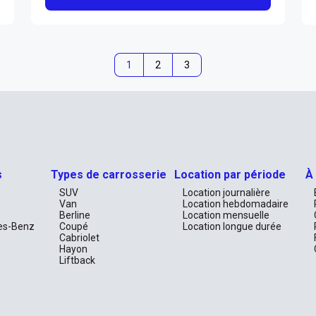
1
2
3
s
Types de carrosserie
Location par période
À
SUV
Location journalière
Van
Location hebdomadaire
Berline
Location mensuelle
es-Benz
Coupé
Location longue durée
Cabriolet
Hayon
Liftback