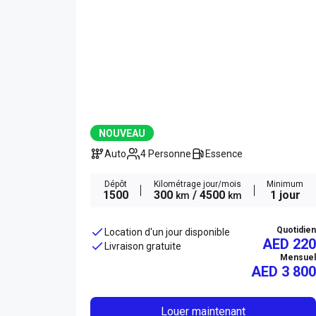
NOUVEAU
Auto
4 Personne
Essence
Dépôt
Kilométrage jour/mois
Minimum
1500
300
/ 4500
1 jour
km
km
Quotidien
Location d'un jour disponible
AED 220
Livraison gratuite
Mensuel
AED
3 800
Louer maintenant