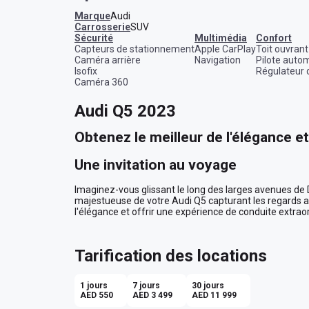
Marque
Audi
Carrosserie
SUV
sécurité
multimédia
confort
Capteurs de stationnement
Apple CarPlay
Toit ouvrant
Caméra arrière
Navigation
Pilote auto
Isofix
Régulateur 
Caméra 360
Audi Q5 2023
Obtenez le meilleur de l'élégance e
Une invitation au voyage
Imaginez-vous glissant le long des larges avenues de Du
majestueuse de votre Audi Q5 capturant les regards ad
l'élégance et offrir une expérience de conduite extrao
transporter d'un point A à un point B. Il transforme c
L'alliance parfaite du style et de la 
Tarification des locations
Avec son extérieur blanc immaculé, l'Audi Q5 2023 brill
trompez pas, sa beauté n'est pas seulement superficiell
1 jours
7 jours
30 jours
tout aussi épuré, combinant à merveille sophistication
AED 550
AED 3 499
AED 11 999
somptueux accueillent quatre passagers avec un confort