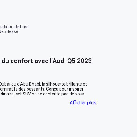
matique de base
de vitesse
t du confort avec l'Audi Q5 2023
baï ou d'Abu Dhabi, la silhouette brillante et 
miratifs des passants. Conçu pour inspirer 
rdinaire, cet SUV ne se contente pas de vous 
haque trajet en une aventure luxueuse et mémorable.

Afficher plus
fonctionnalité
e sous le soleil radieux des Émirats. Mais ne vous y 
e. À l'intérieur, vous trouverez un habitacle blanc 
 et technologie avancée. Les sièges en cuir 
 exceptionnel, tandis que les finitions raffinées 