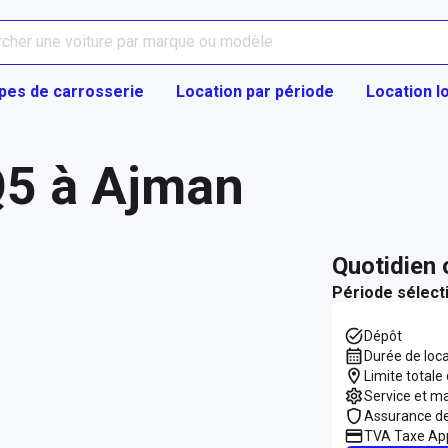
pes de carrosserie
Location par période
Location l
Q5 à Ajman
quotidien
Période sélect
Dépôt
Durée de loc
Limite totale
Service et m
Assurance d
TVA Taxe App