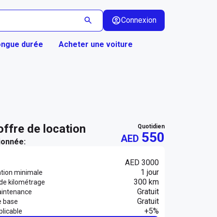
Connexion
ongue durée
Acheter une voiture
 offre de location
quotidien
550
AED
ionnée:
AED 3000
1 jour
ation minimale
300 km
 de kilométrage
Gratuit
aintenance
Gratuit
e base
+5%
licable