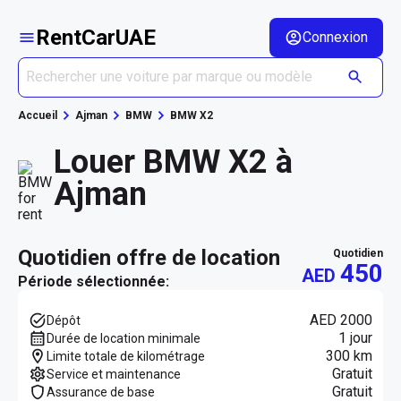
RentCarUAE
Connexion
Accueil
Ajman
BMW
BMW X2
Louer BMW X2 à
Ajman
quotidien offre de location
quotidien
450
AED
Période sélectionnée:
AED 2000
Dépôt
1 jour
Durée de location minimale
300 km
Limite totale de kilométrage
Gratuit
Service et maintenance
Gratuit
Assurance de base