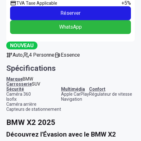
+5%
TVA Taxe Applicable
Réserver
WhatsApp
NOUVEAU
Auto
4 Personne
Essence
Spécifications
Marque
BMW
Carrosserie
SUV
sécurité
multimédia
confort
Caméra 360
Apple CarPlay
Régulateur de vitesse
Isofix
Navigation
Caméra arrière
Capteurs de stationnement
BMW X2 2025
Découvrez l'Évasion avec le BMW X2