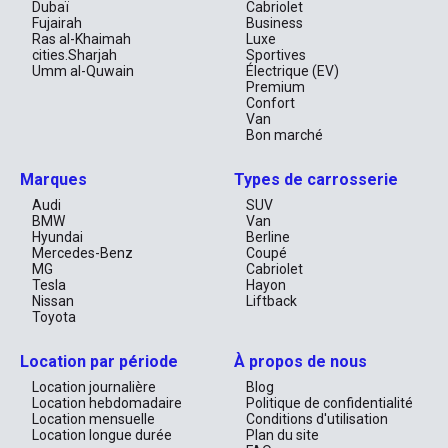
Dubaï
Cabriolet
Émirats. Isofix garantit la sécurité des plus jeunes passagers, 
Fujairah
Business
tandis que l'espace de rangement généreux accueille aisément 
Ras al-Khaimah
Luxe
vos bagages pour un week-end à Abu Dhabi ou une journée 
cities.Sharjah
Sportives
shopping à Mall of the Emirates.

Umm al-Quwain
Électrique (EV)
Premium
Technologie de Pointe
Confort
Van
En matière de technologie, le BMW X2 ne déçoit pas. Grâce à la 
Bon marché
navigation intégrée et à Apple CarPlay, votre voyage devient 
fluide et connecté. Les capteurs de stationnement et la caméra 
Marques
Types de carrosserie
360 vous permettent de manœuvrer avec aisance dans les 
parkings serrés de Dubaï Marina ou sous les gratte-ciels 
Audi
SUV
impressionnants d'Abu Dhabi Corniche. Et pour les trajets plus 
BMW
Van
longs, le régulateur de vitesse s'assure que votre conduite reste 
Hyundai
Berline
décontractée et agréable.

Mercedes-Benz
Coupé
MG
Cabriolet
Performances Exaltantes
Tesla
Hayon
Nissan
Liftback
Toyota
Sous le capot, le moteur essence du BMW X2 offre une 
expérience de conduite dynamique et palpitante. La 
transmission automatique vous permet de glisser sur les routes 
Location par période
À propos de nous
comme une brise, que vous exploriez les routes désertiques ou 
le long littoral de la mer d'Arabie. La performance devient une 
Location journalière
Blog
sensation, un frisson qui vous connecte à chaque virage et à 
Location hebdomadaire
Politique de confidentialité
chaque ligne droite.

Location mensuelle
Conditions d'utilisation
Location longue durée
Plan du site