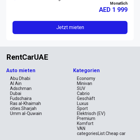
Monatlich
AED
1 999
Jetzt mieten
RentCarUAE
Auto mieten
Kategorien
Abu Dhabi
Economy
Al Ain
Minivan
Adschman
SUV
Dubai
Cabrio
Fudschaira
Geschäft
Ras al-Khaimah
Luxus
cities.Sharjah
Sport
Umm al-Quwain
Elektrisch (EV)
Premium
Komfort
VAN
categoriesList.Cheap car