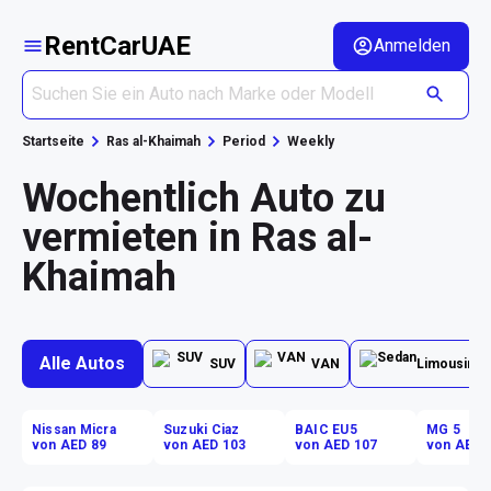
RentCarUAE
Anmelden
Startseite
Ras al-Khaimah
Period
Weekly
Wochentlich Auto zu
vermieten in Ras al-
Khaimah
Alle Autos
SUV
VAN
Limousine
Nissan Micra
Suzuki Ciaz
BAIC EU5
MG 5
von AED 89
von AED 103
von AED 107
von AED 