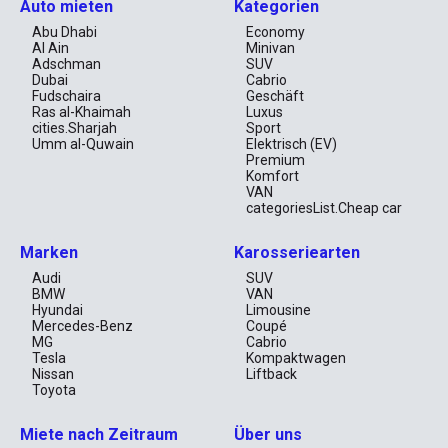
Auto mieten
Kategorien
Abu Dhabi
Economy
Al Ain
Minivan
Adschman
SUV
Dubai
Cabrio
Fudschaira
Geschäft
Ras al-Khaimah
Luxus
cities.Sharjah
Sport
Umm al-Quwain
Elektrisch (EV)
Premium
Komfort
VAN
categoriesList.Cheap car
Marken
Karosseriearten
Audi
SUV
BMW
VAN
Hyundai
Limousine
Mercedes-Benz
Coupé
MG
Cabrio
Tesla
Kompaktwagen
Nissan
Liftback
Toyota
Miete nach Zeitraum
Über uns