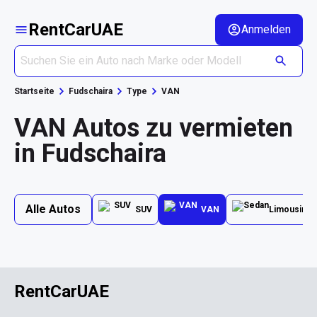
RentCarUAE
Anmelden
Startseite
Fudschaira
Type
VAN
VAN Autos zu vermieten
in Fudschaira
Alle Autos
SUV
VAN
Limousine
RentCarUAE