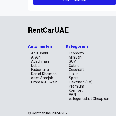
RentCarUAE
Auto mieten
Kategorien
Abu Dhabi
Economy
Al Ain
Minivan
Adschman
SUV
Dubai
Cabrio
Fudschaira
Geschäft
Ras al-Khaimah
Luxus
cities.Sharjah
Sport
Umm al-Quwain
Elektrisch (EV)
Premium
Komfort
VAN
categoriesList.Cheap car
© Rentcaruae 2024-2026