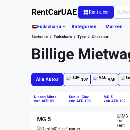
RentCarUAE
Rent a car
Fudschaira
Kategorien
Marken
Startseite
Fudschaira
Type
Cheap car
Billige Mietwa
Alle Autos
SUV
VAN
Nissan Micra
Suzuki Ciaz
MG 5
von AED 89
von AED 103
von AED 109
MG 5