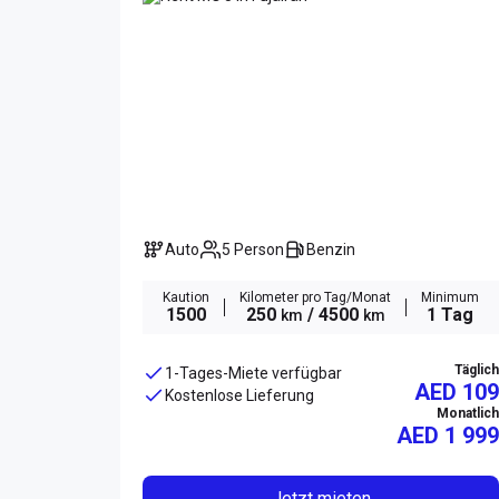
Auto
5 Person
Benzin
Kaution
Kilometer pro Tag/Monat
Minimum
1500
250
/ 4500
1 Tag
km
km
Täglich
1-Tages-Miete verfügbar
AED 109
Kostenlose Lieferung
Monatlich
AED
1 999
Jetzt mieten