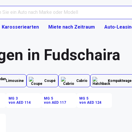
Karosseriearten
Miete nach Zeitraum
Auto-Leasin
gen in Fudschaira
Limousine
Coupé
Cabrio
Kompaktwage
MG 3
MG 5
MG 5
von AED 114
von AED 117
von AED 124