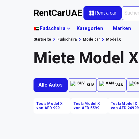
RentCarUAE
Rent a car
Fudschaira
Kategorien
Marken
Startseite
Fudschaira
Modelcar
Model X
Miete Model X
Alle Autos
SUV
VAN
Tesla Model X
Tesla Model X
Tesla Model X
von AED 999
von AED 5599
von AED 24999