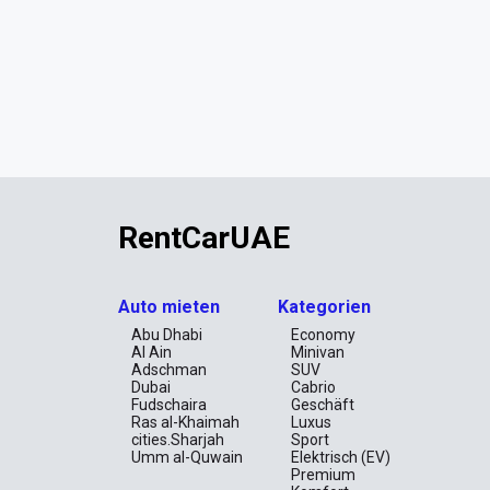
RentCarUAE
Auto mieten
Kategorien
Abu Dhabi
Economy
Al Ain
Minivan
Adschman
SUV
Dubai
Cabrio
Fudschaira
Geschäft
Ras al-Khaimah
Luxus
cities.Sharjah
Sport
Umm al-Quwain
Elektrisch (EV)
Premium