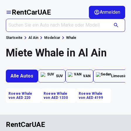
RentCarUAE
Anmelden
Startseite
Al Ain
Modelcar
Whale
Miete Whale in Al Ain
Alle Autos
SUV
VAN
Limousine
Roewe Whale
Roewe Whale
Roewe Whale
von AED 220
von AED 1330
von AED 4199
RentCarUAE