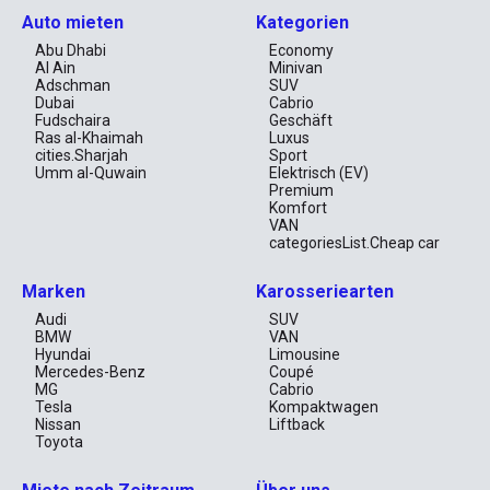
Auto mieten
Kategorien
Abu Dhabi
Economy
Al Ain
Minivan
Adschman
SUV
Dubai
Cabrio
Fudschaira
Geschäft
Ras al-Khaimah
Luxus
cities.Sharjah
Sport
Umm al-Quwain
Elektrisch (EV)
Premium
Komfort
VAN
categoriesList.Cheap car
Marken
Karosseriearten
Audi
SUV
BMW
VAN
Hyundai
Limousine
Mercedes-Benz
Coupé
MG
Cabrio
Tesla
Kompaktwagen
Nissan
Liftback
Toyota