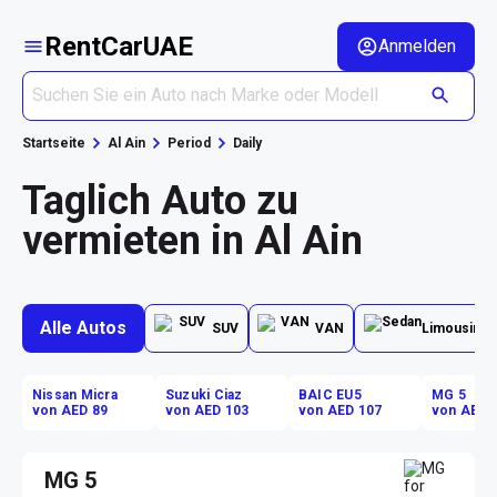
RentCarUAE
Anmelden
Startseite
Al Ain
Period
Daily
Taglich Auto zu
vermieten in Al Ain
Alle Autos
SUV
VAN
Limousine
Nissan Micra
Suzuki Ciaz
BAIC EU5
MG 5
von AED 89
von AED 103
von AED 107
von AED 
MG 5