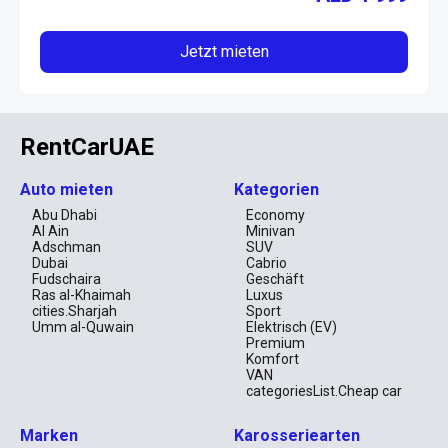
Jetzt mieten
RentCarUAE
Auto mieten
Kategorien
Abu Dhabi
Economy
Al Ain
Minivan
Adschman
SUV
Dubai
Cabrio
Fudschaira
Geschäft
Ras al-Khaimah
Luxus
cities.Sharjah
Sport
Umm al-Quwain
Elektrisch (EV)
Premium
Komfort
VAN
categoriesList.Cheap car
Marken
Karosseriearten