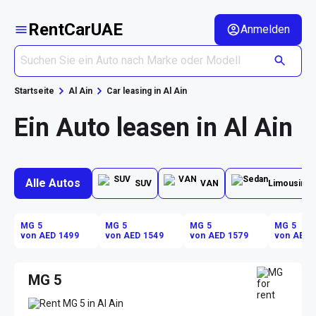
RentCarUAE
Anmelden
Startseite
Al Ain
Car leasing in Al Ain
Ein Auto leasen in Al Ain
Alle Autos
SUV
VAN
Limousine
MG 5
MG 5
MG 5
MG 5
von AED 1499
von AED 1549
von AED 1579
von AED 
MG 5