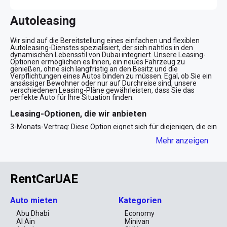
Autoleasing
Wir sind auf die Bereitstellung eines einfachen und flexiblen
Autoleasing-Dienstes spezialisiert, der sich nahtlos in den
dynamischen Lebensstil von Dubai integriert. Unsere Leasing-
Optionen ermöglichen es Ihnen, ein neues Fahrzeug zu
genießen, ohne sich langfristig an den Besitz und die
Verpflichtungen eines Autos binden zu müssen. Egal, ob Sie ein
ansässiger Bewohner oder nur auf Durchreise sind, unsere
verschiedenen Leasing-Pläne gewährleisten, dass Sie das
perfekte Auto für Ihre Situation finden.
Leasing-Optionen, die wir anbieten
3-Monats-Vertrag: Diese Option eignet sich für diejenigen, die ein
Fahrzeug für einen kurzen Zeitraum benötigen. Ob Sie Dubai
Mehr anzeigen
vorübergehend besuchen oder einfach nur für kurze Zeit ein
Auto benötigen, unser 3-Monats-Leasing bietet die perfekte
Lösung. Es ist eine einfache und flexible Möglichkeit, ein
zuverlässiges Auto zu fahren, ohne sich langfristig zu binden.
6-Monats-Vertrag: Eine ausgezeichnete Wahl für Personen, die
RentCarUAE
ein Fahrzeug für eine moderate Dauer benötigen. Das 6-Monats-
Leasing bietet eine Balance zwischen kürzeren und längeren
Leasing-Optionen und ist daher eine praktische und
Auto mieten
Kategorien
kostengünstige Wahl. Es ist ideal, wenn Sie länger in Dubai
Abu Dhabi
Economy
bleiben möchten, jedoch keinen Jahresvertrag möchten.
Al Ain
Minivan
9-Monats-Vertrag: Wenn Sie ein Leasing suchen, das zwischen